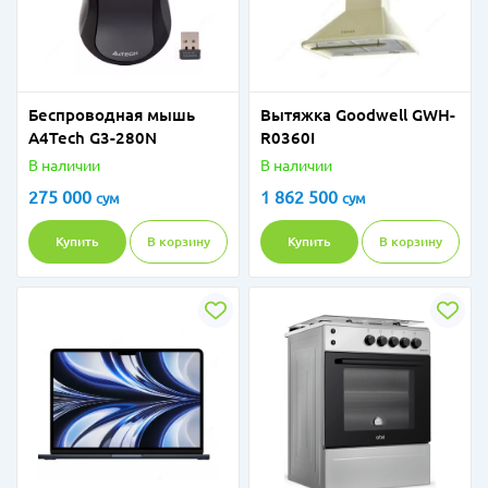
Беспроводная мышь
Вытяжка Goodwell GWH-
A4Tech G3-280N
R0360I
В наличии
В наличии
275 000
1 862 500
сум
сум
Купить
В корзину
Купить
В корзину