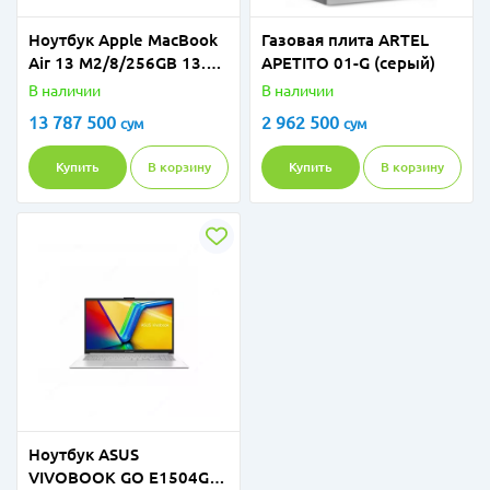
Ноутбук Apple MacBook
Газовая плита ARTEL
Air 13 M2/8/256GB 13.3"
APETITO 01-G (серый)
Black
В наличии
В наличии
13 787 500
2 962 500
сум
сум
Купить
В корзину
Купить
В корзину
Ноутбук ASUS
VIVOBOOK GO E1504GA