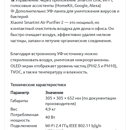
📶
Управление:
через приложение Smartmi Link, Wi-Fi,
голосовые ассистенты (HomeKit, Google, Alexa)
🦠
Дополнительно:
УФ-лампа для уничтожения вирусов и
бактерий
Xiaomi Smartmi Air Purifier 2
— это мощный, но
компактный очиститель воздуха для дома и офиса. Он
быстро очищает воздух, эффективно удаляя мелкие
частицы, запахи и летучие органические соединения.
Благодаря встроенному УФ-источнику можно
стерилизовать воздух, уничтожая микроорганизмы.
OLED-экран отображает уровень частиц (PM2.5 и PM10),
TVOC, а также температуру и влажность.
Технические характеристики
Параметр
Значение
305 × 305 × 652 мм (по документации
Габариты
производителя)
Вес
4,9 кг
Потребляемая
40 Вт
мощность
Подключение
Wi-Fi 2.4 ГГц IEEE 802.11 b/g/n