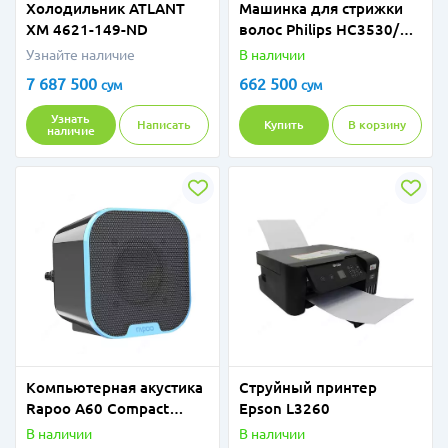
Холодильник ATLANT
Машинка для стрижки
ХМ 4621-149-ND
волос Philips HC3530/15
Hairclipper series 3000
Узнайте наличие
В наличии
7 687 500
662 500
сум
сум
Узнать
Написать
Купить
В корзину
наличие
Компьютерная акустика
Струйный принтер
Rapoo A60 Compact
Epson L3260
Stereo Speaker
В наличии
В наличии