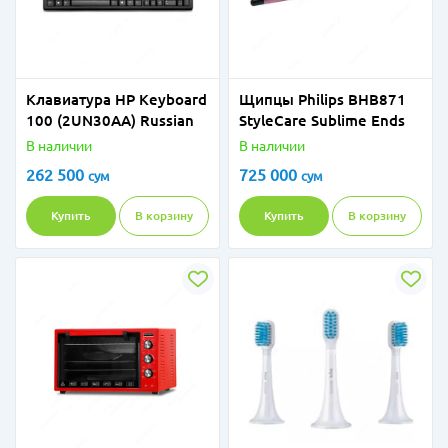
Клавиатура HP Keyboard
Щипцы Philips BHB871
100 (2UN30AA) Russian
StyleCare Sublime Ends
В наличии
В наличии
262 500
725 000
сум
сум
Купить
В корзину
Купить
В корзину