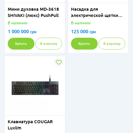
Мини духовка MD-3618
Насадка для
SHIVAKI (люкс) PushPull
электрической щетки
Xiaomi Mi Electric
В наличии
В наличии
Toothbrush head (Gum
1 000 000
125 000
сум
сум
Care)
Купить
В корзину
Купить
В корзину
Клавиатура COUGAR
Luxlim