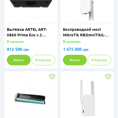
Вытяжка ARTEL ART-
Беспроводной мост
0860 Prima Eco v.2
MikroTik RBOmniTikG-
Черный
5HacD
В наличии
В наличии
812 500
1 675 000
сум
сум
Купить
В корзину
Купить
В корзину