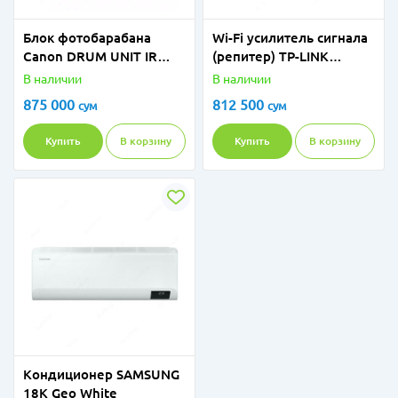
Блок фотобарабана
Wi-Fi усилитель сигнала
Canon DRUM UNIT IR
(репитер) TP-LINK
2018/2022/25/30 (61k)
RE705X AX3000
В наличии
В наличии
875 000
812 500
сум
сум
Купить
В корзину
Купить
В корзину
Кондиционер SAMSUNG
18K Geo White