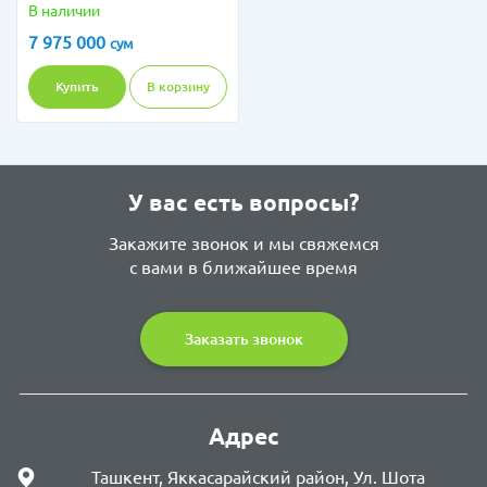
16GB 1TB SSD 15,6 FHD
В наличии
SILVER
7 975 000
сум
Купить
В корзину
У вас есть вопросы?
Закажите звонок и мы свяжемся
с вами в ближайшее время
Заказать звонок
Адрес
Ташкент, Яккасарайский район, Ул. Шота