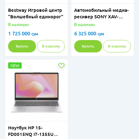
Bestway Игровой центр
Автомобильный медиа-
"Волшебный единорог"
ресивер SONY XAV-
AX6000
В наличии
В наличии
1 725 000
6 325 000
сум
сум
Купить
В корзину
Купить
В корзину
NEW
Ноутбук HP 15-
FD0015NQ I7-1355U