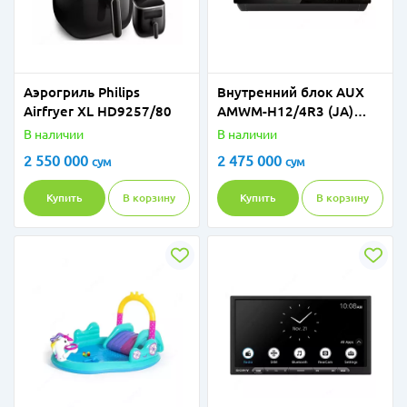
Аэрогриль Philips
Внутренний блок AUX
Airfryer XL HD9257/80
AMWM-H12/4R3 (JA)
Black
В наличии
В наличии
2 550 000
2 475 000
сум
сум
Купить
В корзину
Купить
В корзину