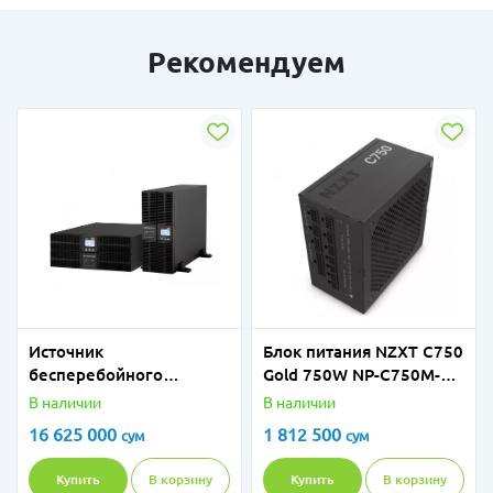
Рекомендуем
Источник
Блок питания NZXT C750
бесперебойного
Gold 750W NP-C750M-UK
питания 2E SD10000RT,
Fully Modular 80+ Gold
В наличии
В наличии
10kVA/10kW, RT4U, LCD,
16 625 000
1 812 500
сум
сум
USB, Terminal in&out 2E-
SD10000RT
Купить
В корзину
Купить
В корзину