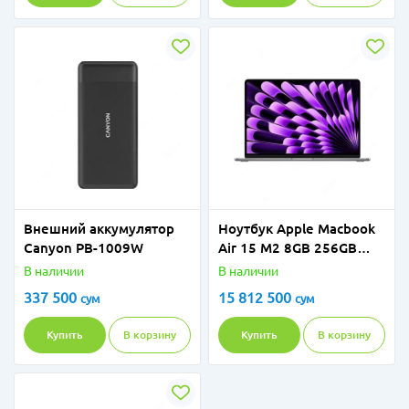
Внешний аккумулятор
Ноутбук Apple Macbook
Canyon PB-1009W
Air 15 M2 8GB 256GB
15.2"
В наличии
В наличии
337 500
15 812 500
сум
сум
Купить
В корзину
Купить
В корзину