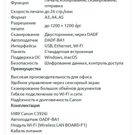
Печать, копирование, сканирование,
Функции
отправка
Скорость печати
до 26 стр./мин
Формат
A3, A4, A5
Разрешение
до 1200 × 1200 dpi
печати
Сканирование
Двустороннее, через DADF
Автоподатчик
DADF-BA1
Интерфейсы
USB, Ethernet, Wi-Fi
Память
Стандартная встроенная
Поддержка ОС
Windows, macOS
Безопасность
Шифрование данных, контроль доступа
Преимущества
Высокая производительность для офиса
Удобное управление через сенсорный экран
Сканирование больших объёмов документов
Гибкое подключение по Wi-Fi и сети
Надёжность и долговечность Canon
Комплектация
МФУ Canon C3926i
Автоподатчик DADF-BA1
Модуль Wi-Fi (Wireless LAN BOARD-F1)
Кабель питания