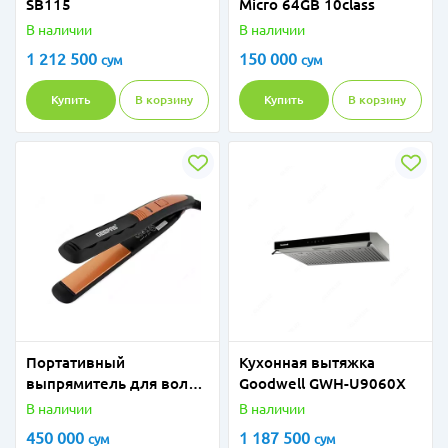
SB115
Micro 64GB 10class
В наличии
В наличии
1 212 500
150 000
сум
сум
Купить
В корзину
Купить
В корзину
Портативный
Кухонная вытяжка
выпрямитель для волос
Goodwell GWH-U9060X
GH8723 Geepas
В наличии
В наличии
450 000
1 187 500
сум
сум