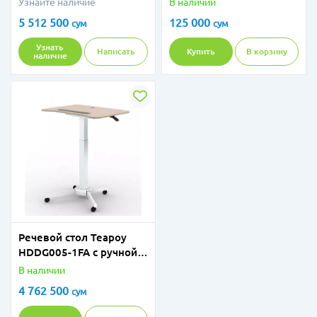
Узнайте наличие
В наличии
Toothbrush head (Gum
5 512 500
125 000
сум
сум
Care)
Узнать
Написать
Купить
В корзину
наличие
Речевой стол Teapoy
HDDG005-1FA с ручной
регулировкой высоты и
В наличии
функцией наклона
4 762 500
сум