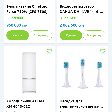
Блок питания Chieftec
Видеорегистратор
Force 750W [CPS-750S]
DAHUA DHI-NVR4416-
4KS2
В наличии
В наличии
950 000
2 062 500
сум
сум
Купить
В корзину
Купить
В корзину
Холодильник ATLANT
Насадка для
ХМ 4013-022
электрической щетки
Xiaomi Mi Electric