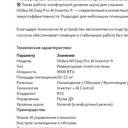
🔇
Тихая работа:
комфортный уровень шума для спальни
Midea All Easy Pro AI Inverter 9
— современный компактный к
энергоэффективности. Подходит для небольших помещени
Благодаря технологии AI устройство автоматически подс
система обеспечивает плавную и стабильную работу без п
Технические характеристики
Параметр
Значение
Модель
Midea All Easy Pro AI Inverter 9
Тип
Инверторная сплит-система
Мощность
9000 BTU
Площадь помещения
20–25 м²
Режимы
Охлаждение / Обогрев / Вентиляция 
Технология
Inverter + AI Control
Хладагент
R32
Управление
Пульт ДУ
Уровень шума
Низкий (комфортный режим)
Преимущества
Умное AI управление климатом
Быстрое охлаждение и обогрев