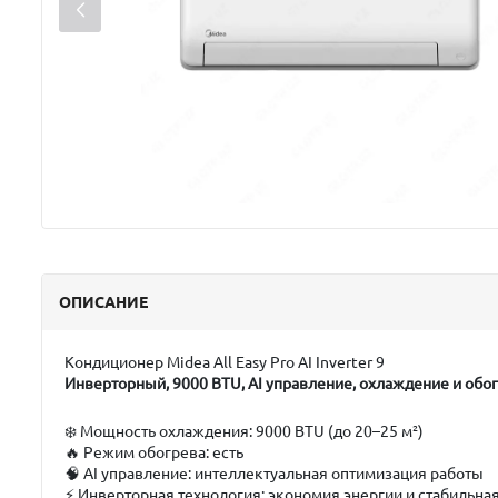
ОПИСАНИЕ
Кондиционер Midea All Easy Pro AI Inverter 9
Инверторный, 9000 BTU, AI управление, охлаждение и обо
❄️
Мощность охлаждения:
9000 BTU (до 20–25 м²)
🔥
Режим обогрева:
есть
🧠
AI управление:
интеллектуальная оптимизация работы
⚡
Инверторная технология:
экономия энергии и стабильна