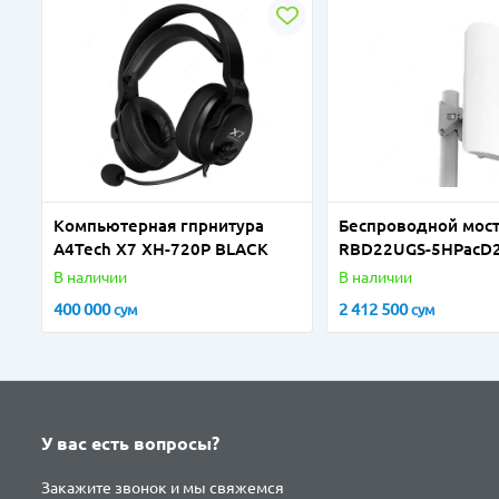
Компьютерная гпрнитура
Беспроводной мост
A4Tech X7 XH-720P BLACK
RBD22UGS-5HPacD
В наличии
В наличии
400 000
2 412 500
сум
сум
У вас есть вопросы?
Закажите звонок и мы свяжемся