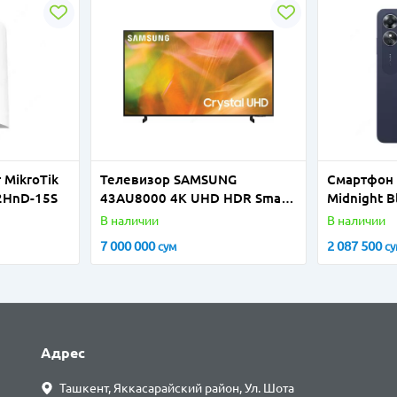
 MikroTik
Телевизор SAMSUNG
Смартфон 
2HnD-15S
43AU8000 4K UHD HDR Smart
Midnight B
TV 43" (2021)
В наличии
В наличии
7 000 000
2 087 500
сум
с
Адрес
Ташкент, Яккасарайский район, Ул. Шота