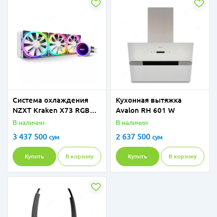
Система охлаждения
Кухонная вытяжка
NZXT Kraken X73 RGB
Avalon RH 601 W
RL-KRX73-RW White (LGA
В наличии
В наличии
1700)
3 437 500
2 637 500
сум
сум
Купить
В корзину
Купить
В корзину