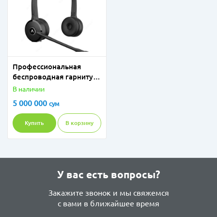
Профессиональная
беспроводная гарнитура
Axtel Prime duo X3 AXH-
В наличии
PRX3D
5 000 000
сум
Купить
В корзину
У вас есть вопросы?
Закажите звонок и мы свяжемся
с вами в ближайшее время