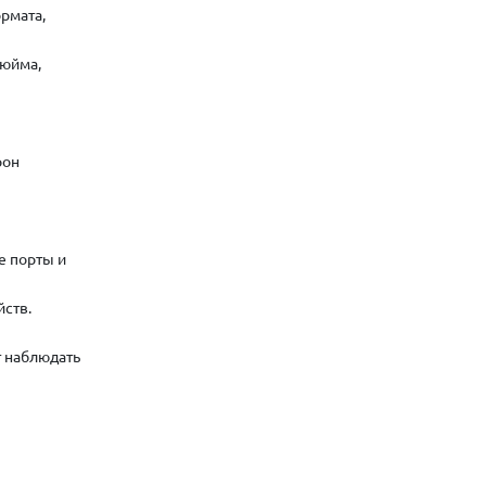
рмата,
дюйма,
рон
е порты и
йств.
т наблюдать