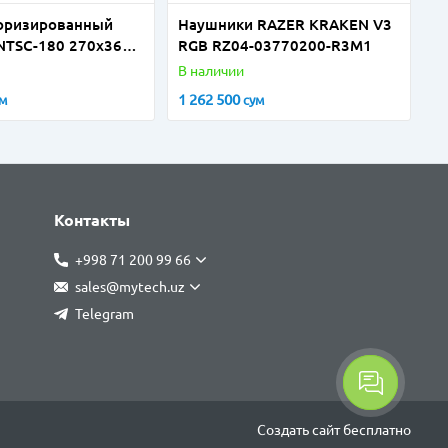
оризированный
Наушники RAZER KRAKEN V3
NTSC-180 270x360
RGB RZ04-03770200-R3M1
В наличии
1 262 500
ум
сум
Контакты
+998 71 200 99 66
sales@mytech.uz
Telegram
Создать cайт бесплатно