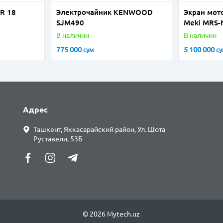
R 18
Электрочайник KENWOOD
Экран мот
SJM490
Meki MRS-
см
В наличии
В наличии
775 000
5 100 000
сум
с
Адрес
Ташкент, Яккасарайский район, Ул. Шота
Руставели, 53Б
© 2026 Mytech.uz