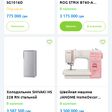
SG1016D
ROG STRIX B760-A
GAMING WIFI D4
Под заказ
В наличии
775 000
3 175 000
сум
сум
Написать
Купить
В корзину
Холодильник SHIVAKI HS
Швейная машина
228 RN стальной
JANOME HomeDecor
1023
В наличии
В наличии
3 587 500
3 500 000
сум
сум