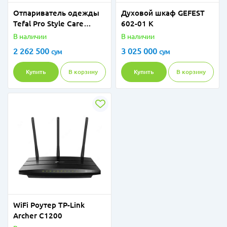
Отпариватель одежды
Духовой шкаф GEFEST
Tefal Pro Style Care
602-01 К
IT8490
В наличии
В наличии
2 262 500
3 025 000
сум
сум
Купить
В корзину
Купить
В корзину
WiFi Роутер TP-Link
Archer C1200