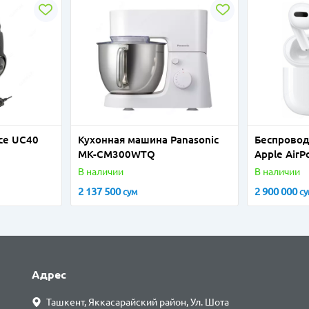
ice UC40
Кухонная машина Panasonic
Беспрово
MK-CM300WTQ
Apple AirP
В наличии
В наличии
2 137 500
2 900 000
сум
с
Адрес
Ташкент, Яккасарайский район, Ул. Шота