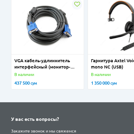
VGA кабель-удлиннитель
Гарнитура Axtel Vo
интерфейсный (монитор-
mono NC (USB)
компьютер) 20m
В наличии
В наличии
437 500
1 350 000
сум
сум
У вас есть вопросы?
Закажите звонок и мы свяжемся