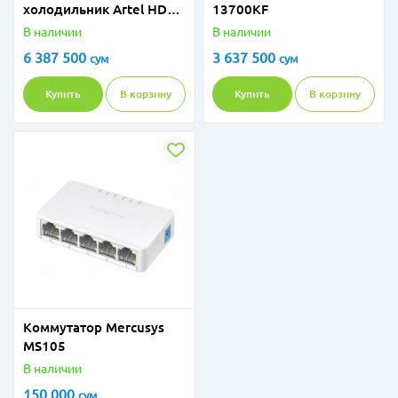
холодильник Artel HD
13700KF
455RWENS-WH
В наличии
В наличии
6 387 500
3 637 500
сум
сум
Купить
В корзину
Купить
В корзину
Коммутатор Mercusys
MS105
В наличии
150 000
сум