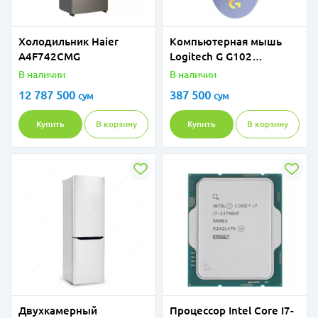
Холодильник Haier
Компьютерная мышь
A4F742CMG
Logitech G G102
Lightsync LILAC - USB
В наличии
В наличии
12 787 500
387 500
сум
сум
Купить
В корзину
Купить
В корзину
Двухкамерный
Процессор Intel Core I7-