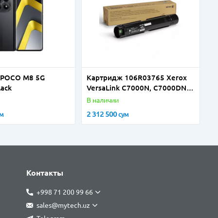
 POCO M8 5G
Картридж 106R03765 Xerox
lack
VersaLink C7000N, C7000DN
(10700 стр)
В наличии
2 312 500
ум
сум
Контакты
+998 71 200 99 66
sales@mytech.uz