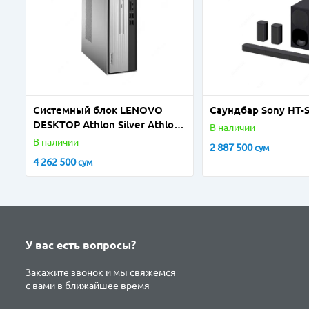
Системный блок LENOVO
Саундбар Sony HT-
DESKTOP Athlon Silver Athlon
В наличии
Silver 3050U 8GB 1000GB
В наличии
2 887 500
сум
4 262 500
сум
У вас есть вопросы?
Закажите звонок и мы свяжемся
с вами в ближайшее время