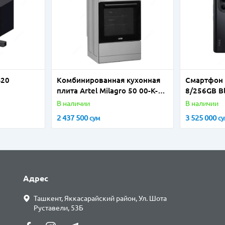
S20
Комбинированная кухонная
Смартфон
плита Artel Milagro 50 00-K-
8/256GB B
BR/IN
В наличии
В наличии
2 437 500
3 525 000
сум
с
Адрес
Ташкент, Яккасарайский район, Ул. Шота
Руставели, 53Б