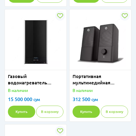
Газовый
Портативная
водонагреватель
мультимедийная
ARISTON Alteas One 24
проводная акустическая
В наличии
В наличии
(метан+пропан)
система HP DHS-2101
15 500 000
312 500
сум
сум
Купить
В корзину
Купить
В корзину