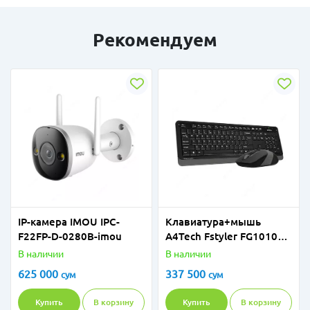
Рекомендуем
IP-камера IMOU IPC-
Клавиатура+мышь
F22FP-D-0280B-imou
A4Tech Fstyler FG1010
Black
В наличии
В наличии
625 000
337 500
сум
сум
Купить
В корзину
Купить
В корзину