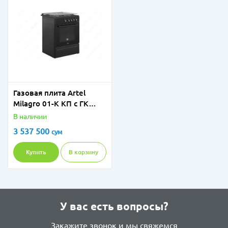
Газовая плита Artel
Milagro 01-K КП с ГК
Черный Матовый
В наличии
3 537 500
сум
Купить
В корзину
У вас есть вопросы?
Закажите звонок и мы свяжемся