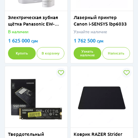
Электрическая зубная
Лазерный принтер
щётка Panasonic EW-
Canon i-SENSYS lbp6033
DL82-W820
В наличии
Узнайте наличие
1 625 000
1 762 500
сум
сум
Узнать
Купить
В корзину
Написать
наличие
Твердотельный
Коврик RAZER Strider