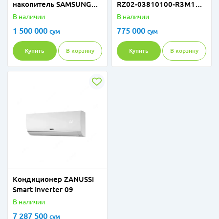
накопитель SAMSUNG
RZ02-03810100-R3M1
980 MZ-V8V1T0BW 1Tb
XXL
В наличии
В наличии
1 500 000
775 000
сум
сум
Купить
В корзину
Купить
В корзину
Кондиционер ZANUSSI
Smart Inverter 09
В наличии
7 287 500
сум