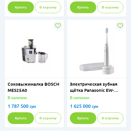
Купить
В корзину
Купить
В корзину
Соковыжималка BOSCH
Электрическая зубная
MES25A0
щётка Panasonic EW-
DL82-W820
В наличии
В наличии
1 787 500
1 625 000
сум
сум
Купить
В корзину
Купить
В корзину