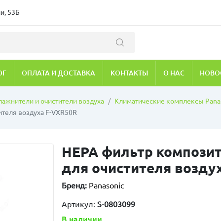
и, 53Б
ОГ
ОПЛАТА И ДОСТАВКА
КОНТАКТЫ
О НАС
НОВО
лажнители и очистители воздуха
Климатические комплексы Pana
ителя воздуха F-VXR50R
HEPA фильтр композит
для очистителя возду
Бренд:
Panasonic
Артикул:
S-0803099
В наличии