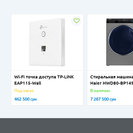
Wi-Fi точка доступа TP-LINK
Стиральная машина
EAP115-Wall
Haier HWD80-BP14
inv
Под заказ
В наличии
462 500
7 287 500
сум
сум