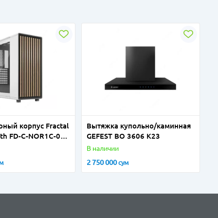
ный корпус Fractal
Вытяжка купольно/каминная
rth FD-C-NOR1C-04
GEFEST ВО 3606 К23
e TG Clear Tint
В наличии
2 750 000
ум
сум