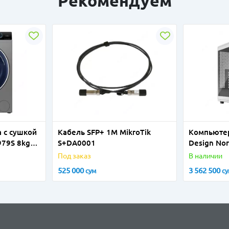
Рекомендуем
 с сушкой
Кабель SFP+ 1M MikroTik
Компьютер
979S 8kg
S+DA0001
Design No
Chalk Whit
Под заказ
В наличии
525 000
3 562 500
сум
с