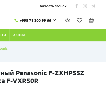
Заказать звонок
+998 71 200 99 66
СТИ
АКЦИИ
sonic
ный Panasonic F-ZXHP55Z
ха F-VXR50R