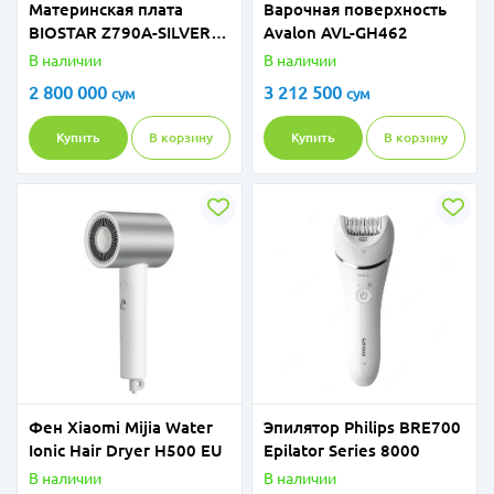
Материнская плата
Варочная поверхность
BIOSTAR Z790A-SILVER
Avalon AVL-GH462
D5
В наличии
В наличии
2 800 000
3 212 500
сум
сум
Купить
В корзину
Купить
В корзину
Фен Xiaomi Mijia Water
Эпилятор Philips BRE700
Ionic Hair Dryer H500 EU
Epilator Series 8000
В наличии
В наличии