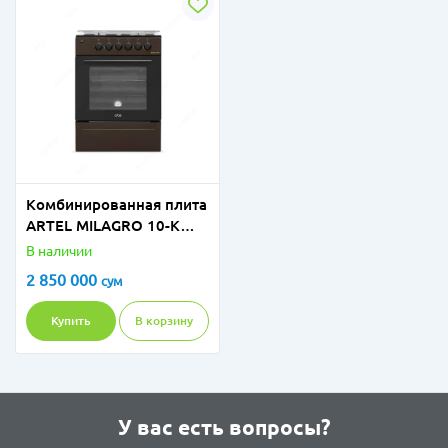
Комбинированная плита
ARTEL MILAGRO 10-K
без гриля (коричневый)
В наличии
2 850 000
сум
Купить
В корзину
У вас есть вопросы?