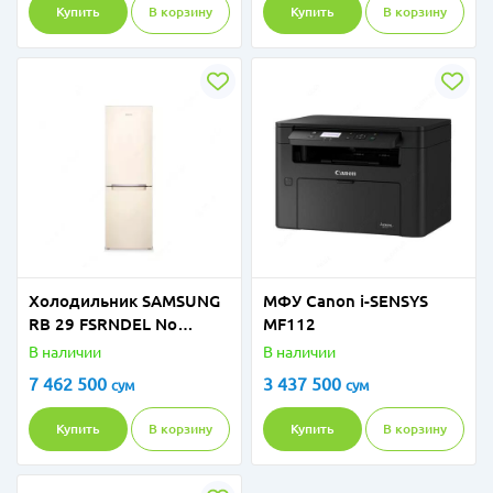
Купить
В корзину
Купить
В корзину
Холодильник SAMSUNG
МФУ Canon i-SENSYS
RB 29 FSRNDEL No
MF112
Displey Бежевый
В наличии
В наличии
7 462 500
3 437 500
сум
сум
Купить
В корзину
Купить
В корзину