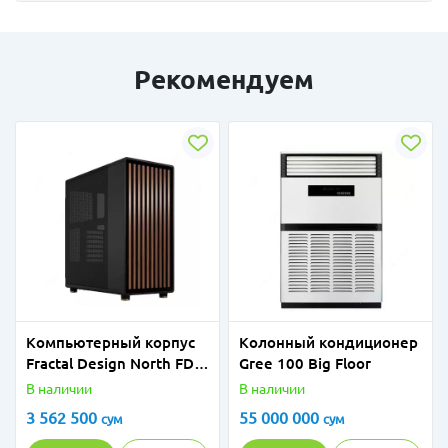
Рекомендуем
Компьютерный корпус
Колонный кондиционер
Fractal Design North FD-
Gree 100 Big Floor
C-NOR1C-01 Charcoal
В наличии
В наличии
Black
3 562 500
55 000 000
сум
сум