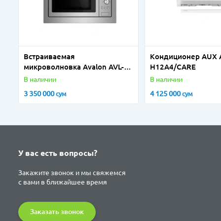
Встраиваемая
Кондиционер AUX 
микроволновка Avalon AVL-
H12A4/CARE
MBI2588 I 25л inox
В наличии
В наличии
3 350 000
4 125 000
сум
сум
У вас есть вопросы?
Закажите звонок и мы свяжемся
с вами в ближайшее время
Заказать звонок