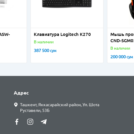
ASW-
Клавиатура Logitech K270
Мышь про
CND-SGM0
В наличии
В наличии
387 500
сум
200 000
сум
Адрес
Ташкент, Яккасарайский район, Ул. Шота
Руставели, 53Б