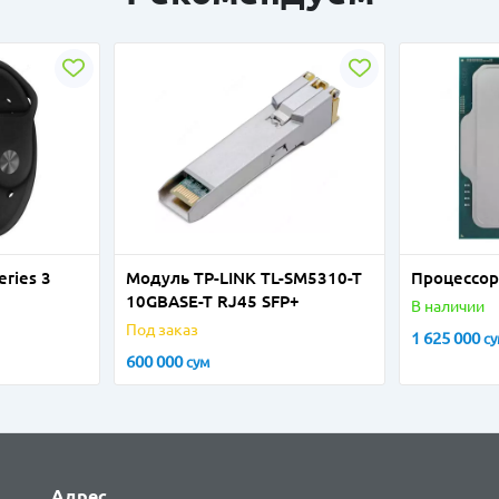
eries 3
Модуль TP-LINK TL-SM5310-T
Процессор 
10GBASE-T RJ45 SFP+
В наличии
Под заказ
1 625 000
с
600 000
сум
Адрес