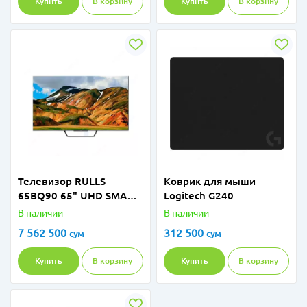
Купить
В корзину
Купить
В корзину
Телевизор RULLS
Коврик для мыши
65BQ90 65" UHD SMART
Logitech G240
Google TV QLED
В наличии
В наличии
7 562 500
312 500
сум
сум
Купить
В корзину
Купить
В корзину