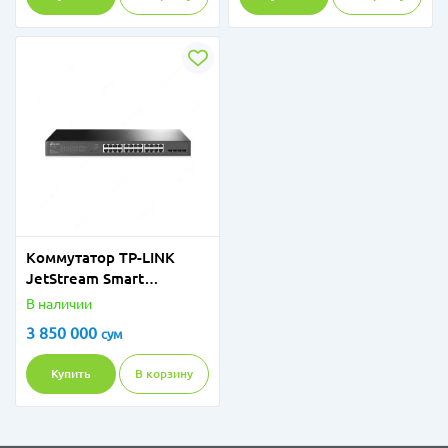
Kоммутатор TP-LINK
JetStream Smart
коммутатор на 24 порта
В наличии
PoE+ и 4 SFP‑слота
3 850 000
сум
Купить
В корзину