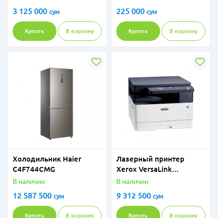
3 125 000
225 000
сум
сум
Купить
В корзину
Купить
В корзину
Холодильник Haier
Лазерный принтер
C4F744CMG
Xerox VersaLink
B1025DN
В наличии
В наличии
12 587 500
9 312 500
сум
сум
Купить
В корзину
Купить
В корзину