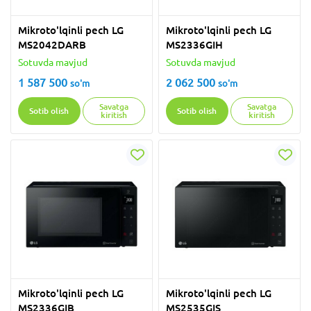
Mikroto'lqinli pech LG
Mikroto'lqinli pech LG
MS2042DARB
MS2336GIH
Sotuvda mavjud
Sotuvda mavjud
1 587 500
2 062 500
so'm
so'm
Savatga
Savatga
Sotib olish
Sotib olish
kiritish
kiritish
Mikroto'lqinli pech LG
Mikroto'lqinli pech LG
MS2336GIB
MS2535GIS