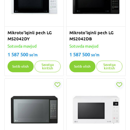
Mikroto'lqinli pech LG
Mikroto'lqinli pech LG
MS2042DY
MS2042DB
Sotuvda mavjud
Sotuvda mavjud
1 587 500
1 587 500
so'm
so'm
Savatga
Savatga
Sotib olish
Sotib olish
kiritish
kiritish