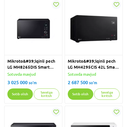
Mikroto&#39;lqinli pech
Mikroto&#39;lqinli pech
LG MH8265DIS Smart
LG MH4295CIS 42L Smart
Inverter
inverter
Sotuvda mavjud
Sotuvda mavjud
3 025 000
2 687 500
so'm
so'm
Savatga
Savatga
Sotib olish
Sotib olish
kiritish
kiritish