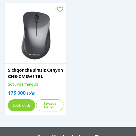
Sichqoncha simsiz Canyon
CNE-CMSW11BL
Sotuvda mavjud
175 000
so'm
Savatga
Sotib olish
kiritish