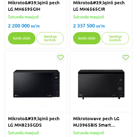
Mikroto&#39;lqinli pech
Mikroto&#39;lqinli pech
LG MH6595GIH
LG MH6565CIR
Sotuvda mavjud
Sotuvda mavjud
2 200 000
2 337 500
so'm
so'm
Savatga
Savatga
Sotib olish
Sotib olish
kiritish
kiritish
Mikroto&#39;lqinli pech
Mikrotowave pech LG
LG MH8235GDS
MJ3965BIS Smart
Inverter
Sotuvda mavjud
Sotuvda mavjud