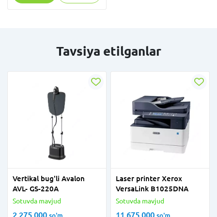
Tavsiya etilganlar
Vertikal bug'li Avalon
Laser printer Xerox
AVL- GS-220A
VersaLink B1025DNA
Sotuvda mavjud
Sotuvda mavjud
2 275 000
11 675 000
so'm
so'm