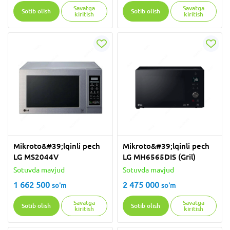
Savatga
Savatga
Sotib olish
Sotib olish
kiritish
kiritish
Mikroto&#39;lqinli pech
Mikroto&#39;lqinli pech
LG MS2044V
LG MH6565DIS (Gril)
Sotuvda mavjud
Sotuvda mavjud
1 662 500
2 475 000
so'm
so'm
Savatga
Savatga
Sotib olish
Sotib olish
kiritish
kiritish