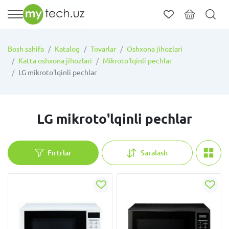
Bosh sahifa
Katalog
Tovarlar
Oshxona jihozlari
Katta oshxona jihozlari
Mikroto'lqinli pechlar
LG mikroto'lqinli pechlar
LG mikroto'lqinli pechlar
Firtrlar
Saralash