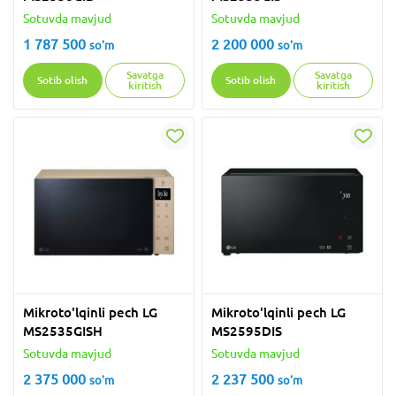
Sotuvda mavjud
Sotuvda mavjud
1 787 500
2 200 000
so'm
so'm
Savatga
Savatga
Sotib olish
Sotib olish
kiritish
kiritish
Mikroto'lqinli pech LG
Mikroto'lqinli pech LG
MS2535GISH
MS2595DIS
Sotuvda mavjud
Sotuvda mavjud
2 375 000
2 237 500
so'm
so'm