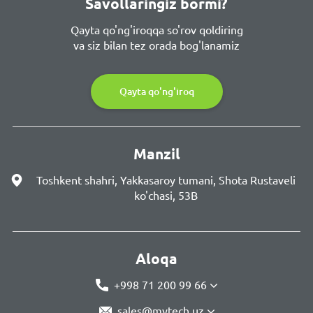
Savollaringiz bormi?
Qayta qo'ng'iroqqa so'rov qoldiring
va siz bilan tez orada bog'lanamiz
Qayta qo'ng'iroq
Manzil
Toshkent shahri, Yakkasaroy tumani, Shota Rustaveli
ko'chasi, 53B
Aloqa
+998 71 200 99 66
sales@mytech.uz