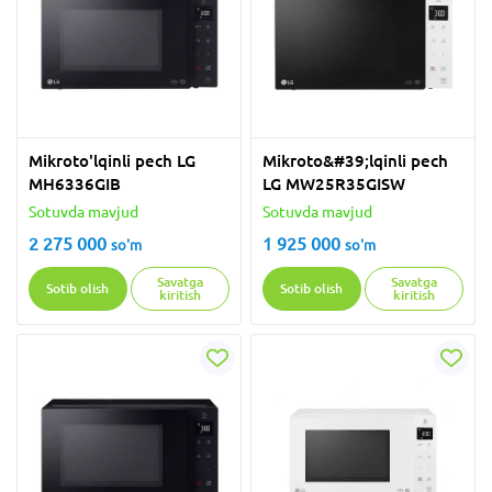
Mikroto'lqinli pech LG
Mikroto&#39;lqinli pech
MH6336GIB
LG MW25R35GISW
Sotuvda mavjud
Sotuvda mavjud
2 275 000
1 925 000
so'm
so'm
Savatga
Savatga
Sotib olish
Sotib olish
kiritish
kiritish