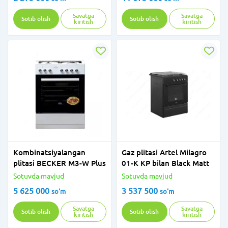
Savatga
Savatga
Sotib olish
Sotib olish
kiritish
kiritish
Kombinatsiyalangan
Gaz plitasi Artel Milagro
plitasi BECKER M3-W Plus
01-K KP bilan Black Matt
Sotuvda mavjud
Sotuvda mavjud
5 625 000
3 537 500
so'm
so'm
Savatga
Savatga
Sotib olish
Sotib olish
kiritish
kiritish