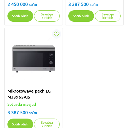
2 450 000
3 387 500
so'm
so'm
Savatga
Savatga
Sotib olish
Sotib olish
kiritish
kiritish
Mikrotowave pech LG
MJ3965AIS
Sotuvda mavjud
3 387 500
so'm
Savatga
Sotib olish
kiritish