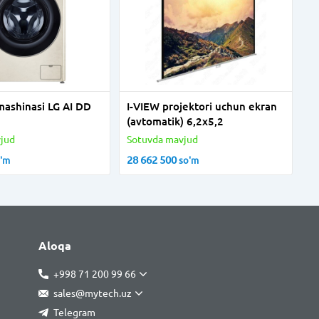
mashinasi LG AI DD
I-VIEW projektori uchun ekran
(avtomatik) 6,2x5,2
jud
Sotuvda mavjud
28 662 500
o'm
so'm
Aloqa
+998 71 200 99 66
sales@mytech.uz
Telegram