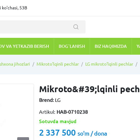
 ko'chasi, 53B
OV VA YETKAZIB BERISH
BOG`LANISH
BIZ HAQIMIZDA
Y
shxona jihozlari
Mikroto'lqinli pechlar
LG mikroto'lqinli pechlar
Mikroto&#39;lqinli pec
Brend:
LG
Artikul:
HAB-0710238
Sotuvda mavjud
2 337 500
so'm / dona