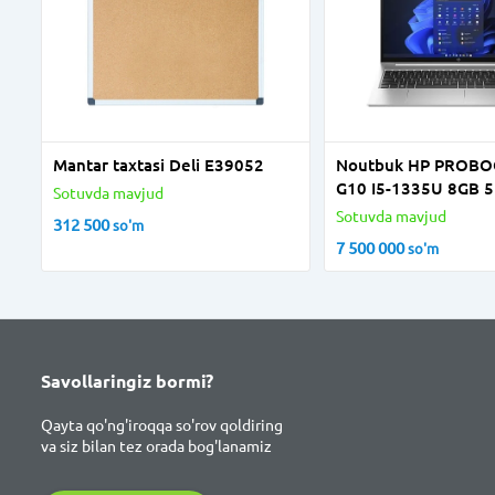
Mantar taxtasi Deli E39052
Noutbuk HP PROBO
G10 I5-1335U 8GB 5
Sotuvda mavjud
XE 15,6 FHD IPS BA
Sotuvda mavjud
312 500
so'm
SILVER
7 500 000
so'm
Savollaringiz bormi?
Qayta qo'ng'iroqqa so'rov qoldiring
va siz bilan tez orada bog'lanamiz