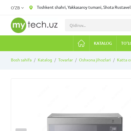
Toshkent shahri, Yakkasaroy tumani, Shota Rustaveli
O'ZB
KATALOG
TO'L
Bosh sahifa
Katalog
Tovarlar
Oshxona jihozlari
Katta o