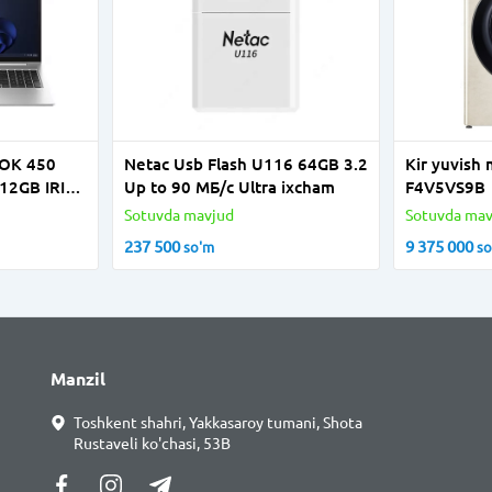
OK 450
Netac Usb Flash U116 64GB 3.2
Kir yuvish 
12GB IRIS
Up to 90 МБ/с Ultra ixcham
F4V5VS9B
CKLIT FPR
Sotuvda mavjud
Sotuvda mav
237 500
9 375 000
so'm
s
Manzil
Toshkent shahri, Yakkasaroy tumani, Shota
Rustaveli ko'chasi, 53B