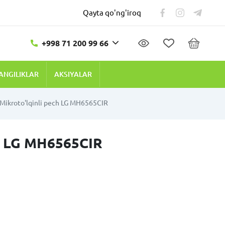
Qayta qo'ng'iroq
+998 71 200 99 66
ANGILIKLAR
AKSIYALAR
Mikroto'lqinli pech LG MH6565CIR
h LG MH6565CIR