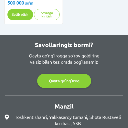
500 000
so'm
Savatga
Sotib olish
kiritish
Savollaringiz bormi?
Qayta qo'ng'iroqqa so'rov qoldiring
va siz bilan tez orada bog'lanamiz
Qayta qo'ng'iroq
Manzil
Toshkent shahri, Yakkasaroy tumani, Shota Rustaveli
ko'chasi, 53B