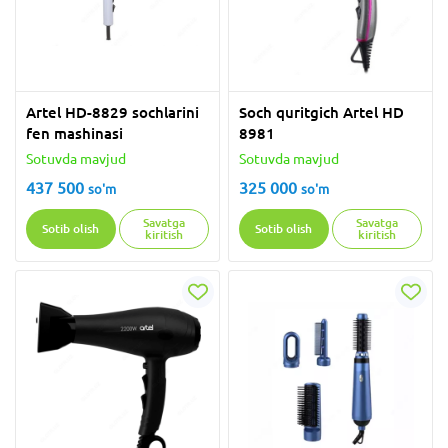
Artel HD-8829 sochlarini
Soch quritgich Artel HD
fen mashinasi
8981
Sotuvda mavjud
Sotuvda mavjud
437 500
325 000
so'm
so'm
Savatga
Savatga
Sotib olish
Sotib olish
kiritish
kiritish