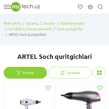
Bosh sahifa
Katalog
Tovarlar
Maishiy texnika
Go'zallik va shaxsiy parvarish
Soch quritgichlar
ARTEL Soch quritgichlari
ARTEL Soch quritgichlari
Firtrlar
Saralash