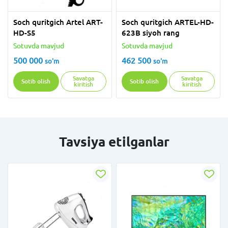
Soch quritgich Artel ART-
Soch quritgich ARTEL-HD-
HD-S5
623B siyoh rang
Sotuvda mavjud
Sotuvda mavjud
500 000
462 500
so'm
so'm
Savatga
Savatga
Sotib olish
Sotib olish
kiritish
kiritish
Tavsiya etilganlar