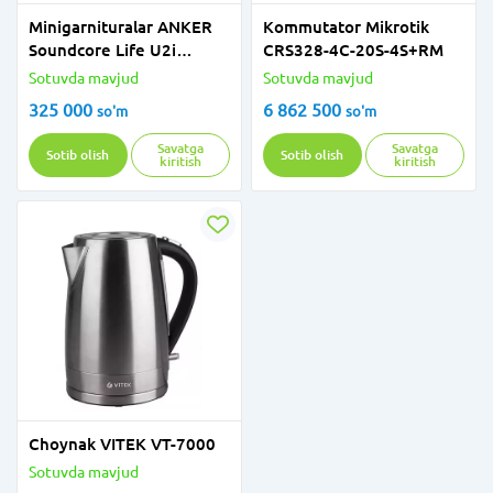
Minigarnituralar ANKER
Kommutator Mikrotik
Soundcore Life U2i
CRS328-4C-20S-4S+RM
A3213H11
Sotuvda mavjud
Sotuvda mavjud
325 000
6 862 500
so'm
so'm
Savatga
Savatga
Sotib olish
Sotib olish
kiritish
kiritish
Choynak VITEK VT-7000
Sotuvda mavjud