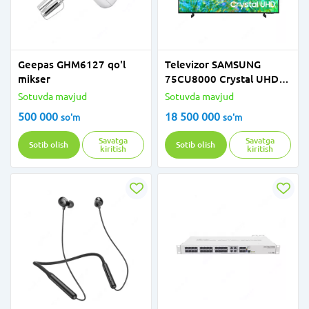
Geepas GHM6127 qo'l
Televizor SAMSUNG
mikser
75CU8000 Crystal UHD
4K 75" 2023
Sotuvda mavjud
Sotuvda mavjud
500 000
18 500 000
so'm
so'm
Savatga
Savatga
Sotib olish
Sotib olish
kiritish
kiritish