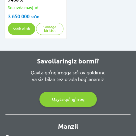
Sotuvda mavjud
3 650 000
so'm
Savatga
Sotib olish
kiritish
Savollaringiz bormi?
Qayta qo'ng'iroqqa so'rov qoldiring
va siz bilan tez orada bog'lanamiz
Qayta qo'ng'iroq
Manzil