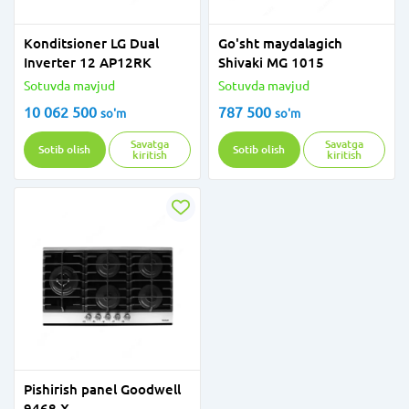
Konditsioner LG Dual
Go'sht maydalagich
Inverter 12 AP12RK
Shivaki MG 1015
Sotuvda mavjud
Sotuvda mavjud
10 062 500
787 500
so'm
so'm
Savatga
Savatga
Sotib olish
Sotib olish
kiritish
kiritish
Pishirish panel Goodwell
9468 X