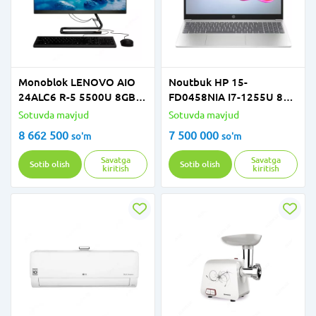
Monoblok LENOVO AIO
Noutbuk HP 15-
24ALC6 R-5 5500U 8GB
FD0458NIA I7-1255U 8GB
256GB 23.8"
512GB 15,6" FHD SILVER
Sotuvda mavjud
Sotuvda mavjud
8 662 500
7 500 000
so'm
so'm
Savatga
Savatga
Sotib olish
Sotib olish
kiritish
kiritish