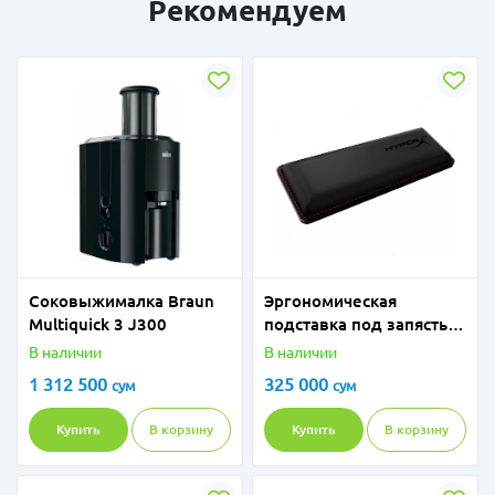
Рекомендуем
Соковыжималка Braun
Эргономическая
Multiquick 3 J300
подставка под запястье
HyperX Wrist Rest
В наличии
В наличии
4Z7X2AA Mouse
1 312 500
325 000
сум
сум
Купить
В корзину
Купить
В корзину