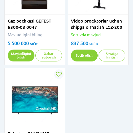
Gaz pechkasi GEFEST
Video proektorlar uchun
5300-03 0047
shipga o'rnatish LCZ-200
Mavjudligini biling
Sotuvda mavjud
5 500 000
837 500
so'm
so'm
Mavjudligini
Xabar
Savatga
Sotib olish
bilish
yuborish
kiritish