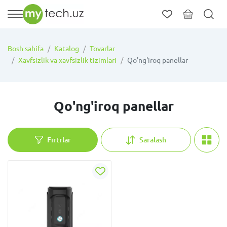
Bosh sahifa
Katalog
Tovarlar
Xavfsizlik va xavfsizlik tizimlari
Qo'ng'iroq panellar
Qo'ng'iroq panellar
Firtrlar
Saralash