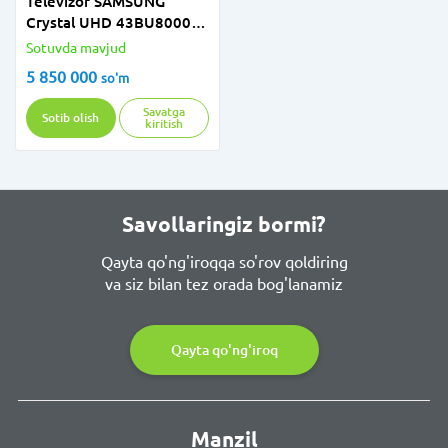
Televizor SAMSUNG
Crystal UHD 43BU8000
43" 4K 2022
Sotuvda mavjud
5 850 000
so'm
Savatga
Sotib olish
kiritish
Savollaringiz bormi?
Qayta qo'ng'iroqqa so'rov qoldiring
va siz bilan tez orada bog'lanamiz
Qayta qo'ng'iroq
Manzil