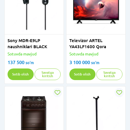
Sony MDR-E9LP
Televizor ARTEL
naushniklari BLACK
YA43LF1600 Qora
Sotuvda mavjud
Sotuvda mavjud
137 500
3 100 000
so'm
so'm
Savatga
Savatga
Sotib olish
Sotib olish
kiritish
kiritish