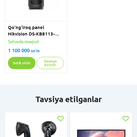
Qo'ng'iroq panel
Hikvision DS-KB8113-
IME1
Sotuvda mavjud
1 100 000
so'm
Savatga
Sotib olish
kiritish
Tavsiya etilganlar