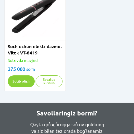
Soch uchun elektr dazmol
Vitek VT-8419
Sotuvda mavjud
375 000
so'm
Savatga
Sotib olish
kiritish
Savollaringiz bormi?
Qayta qo'ng'iroqqa so'rov qoldiring
va siz bilan tez orada bog'lanamiz