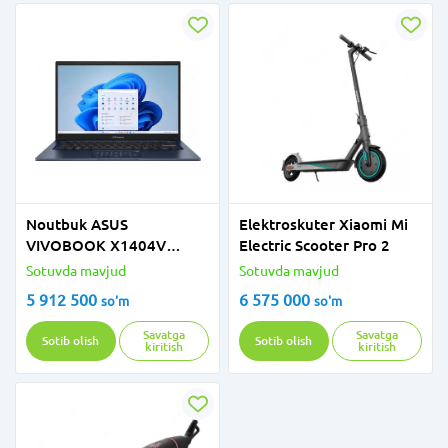
Noutbuk ASUS
Elektroskuter Xiaomi Mi
VIVOBOOK X1404V
Electric Scooter Pro 2
CORE 5-120U 8GB 256GB
Sotuvda mavjud
Sotuvda mavjud
14.0" FHD IPS W11 HOME
5 912 500
6 575 000
so'm
so'm
QUIET BLUE
Savatga
Savatga
Sotib olish
Sotib olish
kiritish
kiritish