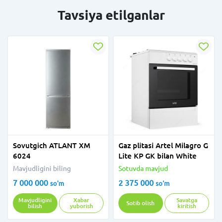
Tavsiya etilganlar
Sovutgich ATLANT XM
Gaz plitasi Artel Milagro G
6024
Lite KP GK bilan White
Mavjudligini biling
Sotuvda mavjud
7 000 000
2 375 000
so'm
so'm
Mavjudligini
Xabar
Savatga
Sotib olish
bilish
yuborish
kiritish