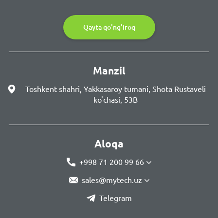
Qayta qo'ng'iroq
Manzil
Toshkent shahri, Yakkasaroy tumani, Shota Rustaveli
ko'chasi, 53B
Aloqa
+998 71 200 99 66
sales@mytech.uz
Telegram