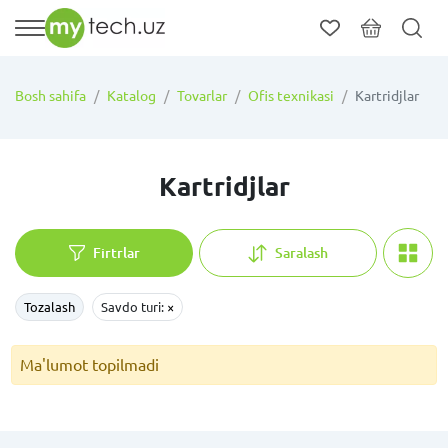
Bosh sahifa
Katalog
Tovarlar
Ofis texnikasi
Kartridjlar
Kartridjlar
Firtrlar
Saralash
Tozalash
Savdo turi:
×
Ma'lumot topilmadi