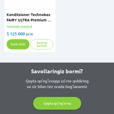
Konditsioner Technobox
FAIRY ULTRA Premium 12
inv
Sotuvda mavjud
5 125 000
so'm
Savatga
Sotib olish
kiritish
Savollaringiz bormi?
Qayta qo'ng'iroqqa so'rov qoldiring
va siz bilan tez orada bog'lanamiz
Qayta qo'ng'iroq