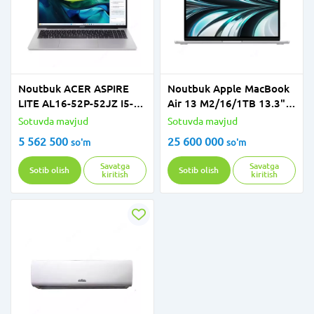
Noutbuk ACER ASPIRE
Noutbuk Apple MacBook
LITE AL16-52P-52JZ I5-
Air 13 M2/16/1TB 13.3"
1334U 8GB 512GB 16''
Silver
Sotuvda mavjud
Sotuvda mavjud
WUXGA IPS SILVER
5 562 500
25 600 000
so'm
so'm
Savatga
Savatga
Sotib olish
Sotib olish
kiritish
kiritish