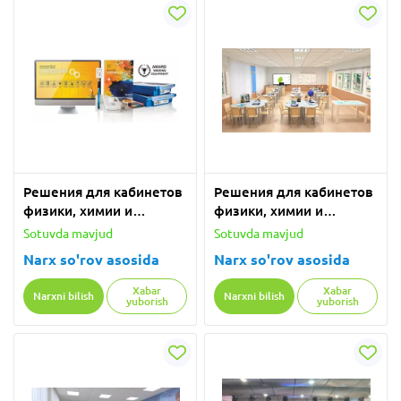
Решения для кабинетов
Решения для кабинетов
физики, химии и
физики, химии и
биологии с
биологии с
Sotuvda mavjud
Sotuvda mavjud
оборудованием PASCO
оборудованием PASCO
Narx so'rov asosida
Narx so'rov asosida
Xabar
Xabar
Narxni bilish
Narxni bilish
yuborish
yuborish