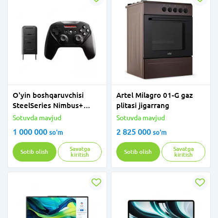
O'yin boshqaruvchisi
Artel Milagro 01-G gaz
SteelSeries Nimbus+
plitasi jigarrang
69090 Apple Gaming
Sotuvda mavjud
Sotuvda mavjud
Controller with Apple
1 000 000
2 825 000
so'm
so'm
Arcade
Savatga
Savatga
Sotib olish
Sotib olish
kiritish
kiritish