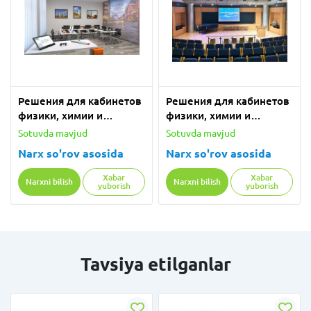
Решения для кабинетов
Решения для кабинетов
физики, химии и
физики, химии и
биологии с
биологии с
Sotuvda mavjud
Sotuvda mavjud
оборудованием PASCO
оборудованием PASCO
Narx so'rov asosida
Narx so'rov asosida
Xabar
Xabar
Narxni bilish
Narxni bilish
yuborish
yuborish
Tavsiya etilganlar