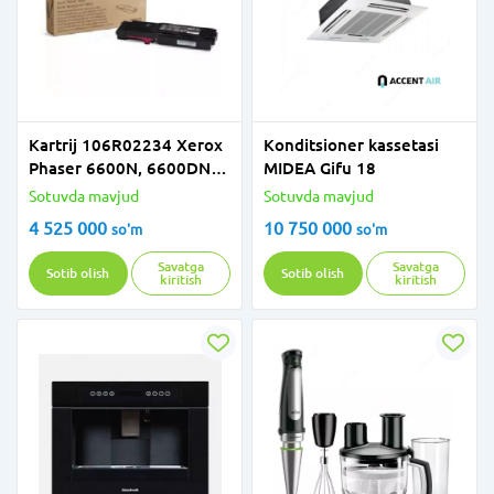
Kartrij 106R02234 Xerox
Konditsioner kassetasi
Phaser 6600N, 6600DN/
MIDEA Gifu 18
WorkCentre 6605,
Sotuvda mavjud
Sotuvda mavjud
6605DN (6000 bet)
4 525 000
10 750 000
so'm
so'm
Savatga
Savatga
Sotib olish
Sotib olish
kiritish
kiritish