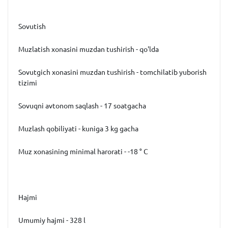
Sovutish
Muzlatish xonasini muzdan tushirish - qo'lda
Sovutgich xonasini muzdan tushirish - tomchilatib yuborish
tizimi
Sovuqni avtonom saqlash - 17 soatgacha
Muzlash qobiliyati - kuniga 3 kg gacha
Muz xonasining minimal harorati - -18 ° C
Hajmi
Umumiy hajmi - 328 l