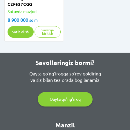
C2F637CGG
Sotuvda mavjud
8 900 000
so'm
Savatga
Sotib olish
kiritish
Savollaringiz bormi?
Qayta qo'ng'iroqqa so'rov qoldiring
va siz bilan tez orada bog'lanamiz
Qayta qo'ng'iroq
Manzil