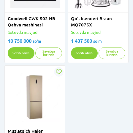
Goodwell GWK 502 HB
Qo'l blenderi Braun
Qahva mashinasi
MQ7075X
Sotuvda mavjud
Sotuvda mavjud
10 750 000
1 437 500
so'm
so'm
Savatga
Savatga
Sotib olish
Sotib olish
kiritish
kiritish
Muzlatgich Haier