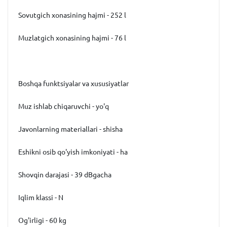
Sovutgich xonasining hajmi - 252 l
Muzlatgich xonasining hajmi - 76 l
Boshqa funktsiyalar va xususiyatlar
Muz ishlab chiqaruvchi - yo'q
Javonlarning materiallari - shisha
Eshikni osib qo'yish imkoniyati - ha
Shovqin darajasi - 39 dBgacha
Iqlim klassi - N
Og'irligi - 60 kg