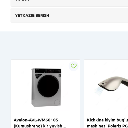
YETKAZIB BERISH
Avalon-AVL-WM6010S
Kichkina kiyim bug'l
(Kumushrang) kir yuvish
mashinasi Polaris P