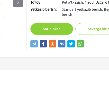
To'lov:
Pul o'tkazish, Naqd, UzCard
Yetkazib berish:
Standart yetkazib berish, Be
berish
Sotib olish
Savatga kirit