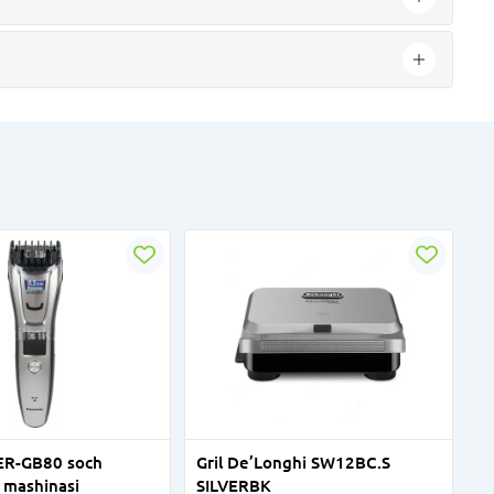
ER-GB80 soch
Gril De’Longhi SW12BC.S
 mashinasi
SILVERBK