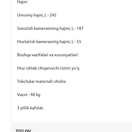
Hajm:
Umumiy hajm, L - 242
Sovutish kamerasining hajmi, L - 187
Muzlatish kamerasinig hajmi, L - 55
Boshqa vazifalari va xususiyatlari:
Muz ishlab chiqaruvchi tizim: yo'q
Tokchalar materiali: shisha
Vazni - 48 kg
3 yillik kafolat.
TO'LOV