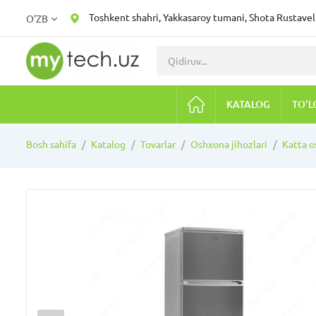
Toshkent shahri, Yakkasaroy tumani, Shota Rustaveli
O'ZB
KATALOG
TO'L
Bosh sahifa
Katalog
Tovarlar
Oshxona jihozlari
Katta o