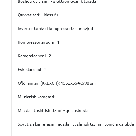
Boshqaruv tizimi - elektromexanik tarzda
Quvvat sarfi - klass A+
Invertor turdagi kompressorlar - mavjud
Kompressorlar soni - 1
Kameralar soni - 2
Eshiklar soni - 2
O'lchamlari (KxBxCH): 1552x554x598 sm
Muzlatish kamerasi:
Muzdan tushirish tizimi - qo'l uslubda
Sovutish kamerasini muzdan tushirish tizimi - tomchi uslubda