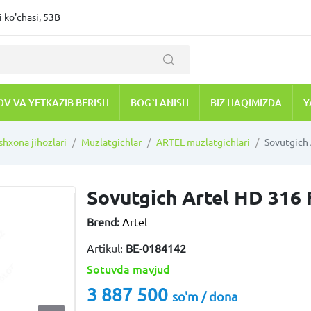
 ko'chasi, 53B
OV VA YETKAZIB BERISH
BOG`LANISH
BIZ HAQIMIZDA
Y
shxona jihozlari
Muzlatgichlar
ARTEL muzlatgichlari
Sovutgich 
Sovutgich Artel HD 316 
Brend:
Artel
Artikul:
BE-0184142
Sotuvda mavjud
3 887 500
so'm / dona