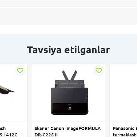
Tavsiya etilganlar
ash
Skaner Canon imageFORMULA
Panasonic 
GS 1412C
DR-C225 II
turmaklash