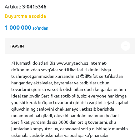
Artikul:
S-0415346
Buyurtma asosida
1 000 000
so'm
dan
TAVSIFI
⚡️Hurmatli do'stlar! Biz www.mytech.uz internet-
do'konimizdan sovg'alar sertifikatlari tizimini ishga
tushirayotganimizdan xursandmiz! 😎🎁Sifat sertifikatlari
har qanday aktsiyalar, bayramlar va tadbirlar uchun
tovarlarni qidirish va sotib olish bilan duch kelganlar uchun
ideal tanlovdir. Sertifikat sotib olib, siz: everyone️ har kimga
yoqishi kerak bo'lgan tovarlarni qidirish vaqtini tejash, qabul
qiluvchining tanlovini cheklamaydi, etkazib berishda
muammoni hal qiladi, oluvchi har doim mamnun bo'ladi
Sertifikat yordamida siz 3000 dan ortiq tovarlarni, shu
jumladan kompyuter, uy, oshxonani sotib olishingiz mumkin.
uskunalar, asbob-uskunalar va boshqa ko'p narsalar