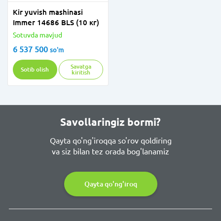
Kir yuvish mashinasi
Immer 14686 BLS (10 кг)
Sotuvda mavjud
6 537 500
so'm
Savatga
Sotib olish
kiritish
Savollaringiz bormi?
Qayta qo'ng'iroqqa so'rov qoldiring
va siz bilan tez orada bog'lanamiz
Qayta qo'ng'iroq