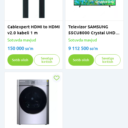
Cablexpert HDMI to HDMI
Televizor SAMSUNG
v2.0 kabeli 1 m
55CU8000 Crystal UHD
4K 55" 2023
Sotuvda mavjud
Sotuvda mavjud
150 000
9 112 500
so'm
so'm
Savatga
Savatga
Sotib olish
Sotib olish
kiritish
kiritish