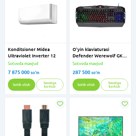
Konditsioner Midea
O'yin klaviaturasi
Ultraviolet Inverter 12
Defender Werewolf GK-
120DL
Sotuvda mavjud
Sotuvda mavjud
7 875 000
287 500
so'm
so'm
Savatga
Savatga
Sotib olish
Sotib olish
kiritish
kiritish