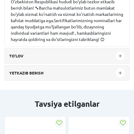
O'zbekiston Respublikasi hududi bo'ylab tezkor etkazib
berish bilan! 🔧Barcha mahsulotlarimiz butun mamlakat
bo'ylab xizmat ko'rsatish va xizmat ko'rsatish markazlarining
kafolat muddatiga ega.Sertifikatlarimizning nominallari har
qanday byudjetga mo'ljallangan bo'lib, dizaynning
individual variantlari ham mavjud! , hamkasblaringizni
hayratda qoldiring va do'stlaringizni tabriklang! 😊
TO'LOV
YETKAZIB BERISH
Tavsiya etilganlar