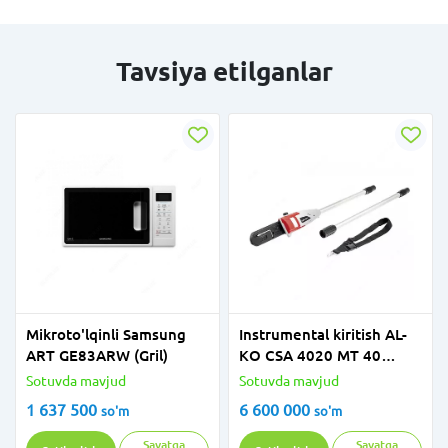
Tavsiya etilganlar
Mikroto'lqinli Samsung
Instrumental kiritish AL-
ART GE83ARW (Gril)
KO CSA 4020 MT 40
mulytiinstrument uchun
Sotuvda mavjud
Sotuvda mavjud
1 637 500
6 600 000
so'm
so'm
Savatga
Savatga