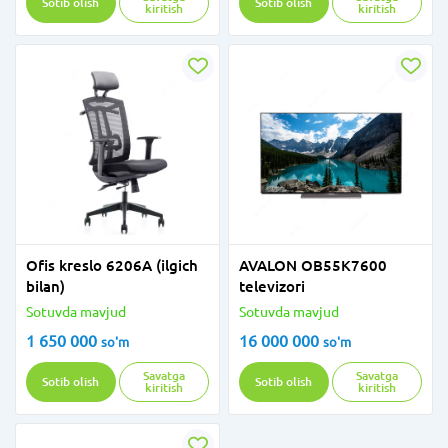
Sotib olish
Sotib olish
kiritish
kiritish
Ofis kreslo 6206A (ilgich
AVALON OB55K7600
bilan)
televizori
Sotuvda mavjud
Sotuvda mavjud
1 650 000
16 000 000
so'm
so'm
Savatga
Savatga
Sotib olish
Sotib olish
kiritish
kiritish