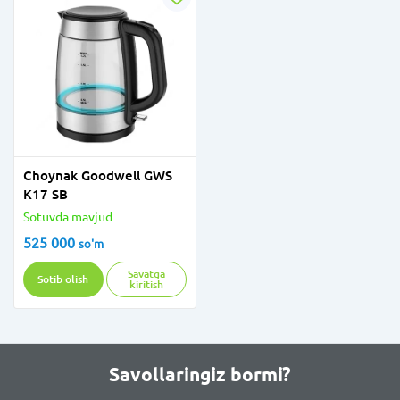
Choynak Goodwell GWS
K17 SB
Sotuvda mavjud
525 000
so'm
Savatga
Sotib olish
kiritish
Savollaringiz bormi?