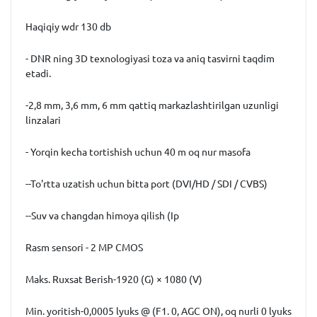
Haqiqiy wdr 130 db
- DNR ning 3D texnologiyasi toza va aniq tasvirni taqdim
etadi.
-2,8 mm, 3,6 mm, 6 mm qattiq markazlashtirilgan uzunligi
linzalari
- Yorqin kecha tortishish uchun 40 m oq nur masofa
--To'rtta uzatish uchun bitta port (DVI/HD / SDI / CVBS)
--Suv va changdan himoya qilish (Ip
Rasm sensori - 2 MP CMOS
Maks. Ruxsat Berish-1920 (G) × 1080 (V)
Min. yoritish-0,0005 lyuks @ (F1. 0, AGC ON), oq nurli 0 lyuks