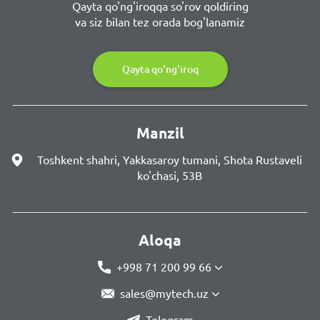
Qayta qo'ng'iroqqa so'rov qoldiring
va siz bilan tez orada bog'lanamiz
Qayta qo'ng'iroq
Manzil
Toshkent shahri, Yakkasaroy tumani, Shota Rustaveli
ko'chasi, 53B
Aloqa
+998 71 200 99 66
sales@mytech.uz