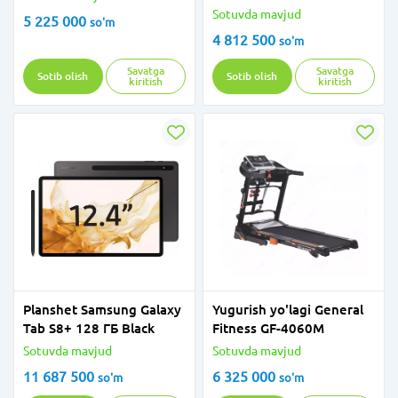
7kg inv
Sotuvda mavjud
5 225 000
so'm
4 812 500
so'm
Savatga
Savatga
Sotib olish
Sotib olish
kiritish
kiritish
Planshet Samsung Galaxy
Yugurish yo'lagi General
Tab S8+ 128 ГБ Black
Fitness GF-4060M
Sotuvda mavjud
Sotuvda mavjud
11 687 500
6 325 000
so'm
so'm