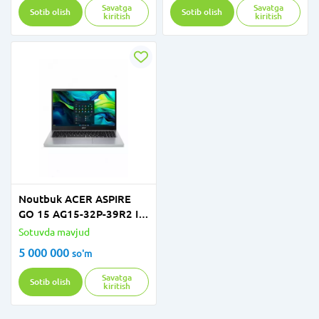
Savatga
Savatga
Sotib olish
Sotib olish
kiritish
kiritish
Noutbuk ACER ASPIRE
GO 15 AG15-32P-39R2 I3-
N355 8GB DDR5 128GB
Sotuvda mavjud
SSD 15,6 FHD IPS W11
5 000 000
so'm
SILVER
Savatga
Sotib olish
kiritish