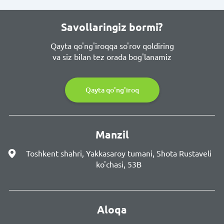
Savollaringiz bormi?
Qayta qo'ng'iroqqa so'rov qoldiring
va siz bilan tez orada bog'lanamiz
Qayta qo'ng'iroq
Manzil
Toshkent shahri, Yakkasaroy tumani, Shota Rustaveli
ko'chasi, 53B
Aloqa