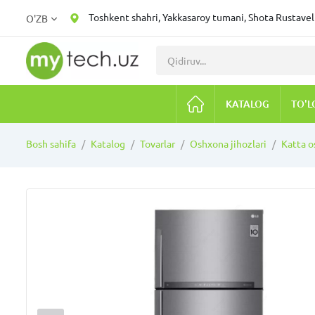
Toshkent shahri, Yakkasaroy tumani, Shota Rustaveli
O'ZB
KATALOG
TO'L
Bosh sahifa
Katalog
Tovarlar
Oshxona jihozlari
Katta o