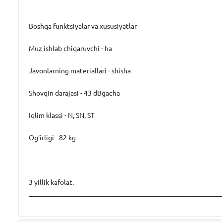
Boshqa funktsiyalar va xususiyatlar
Muz ishlab chiqaruvchi - ha
Javonlarning materiallari - shisha
Shovqin darajasi - 43 dBgacha
Iqlim klassi - N, SN, ST
Og'irligi - 82 kg
3 yillik kafolat.
_______________________________________________________