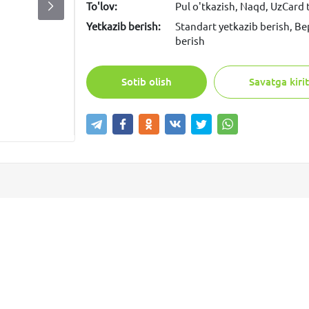
To'lov:
Pul o'tkazish, Naqd, UzCard
Yetkazib berish:
Standart yetkazib berish, Be
berish
Sotib olish
Savatga kirit