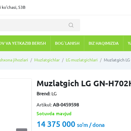
 ko'chasi, 53B
OV VA YETKAZIB BERISH
BOG`LANISH
BIZ HAQIMIZDA
Y
shxona jihozlari
Muzlatgichlar
LG muzlatgichlari
Muzlatgich L
Muzlatgich LG GN-H70
Brend:
LG
Artikul:
AB-0459598
Sotuvda mavjud
14 375 000
so'm / dona