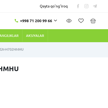
Qayta qo'ng'iroq
+998 71 200 99 66
ANGILIKLAR
AKSIYALAR
G GN-H702HMHU
2HMHU