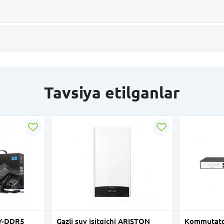
Tavsiya etilganlar
Y-DDR5
Gazli suv isitgichi ARISTON
Kommutator