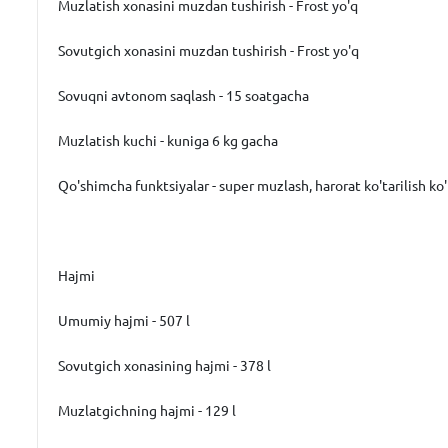
Muzlatish xonasini muzdan tushirish - Frost yo'q
Sovutgich xonasini muzdan tushirish - Frost yo'q
Sovuqni avtonom saqlash - 15 soatgacha
Muzlatish kuchi - kuniga 6 kg gacha
Qo'shimcha funktsiyalar - super muzlash, harorat ko'tarilish ko'r
Hajmi
Umumiy hajmi - 507 l
Sovutgich xonasining hajmi - 378 l
Muzlatgichning hajmi - 129 l