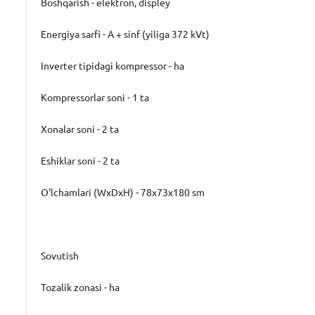
Boshqarish - elektron, displey
Energiya sarfi - A + sinf (yiliga 372 kVt)
Inverter tipidagi kompressor - ha
Kompressorlar soni - 1 ta
Xonalar soni - 2 ta
Eshiklar soni - 2 ta
O'lchamlari (WxDxH) - 78x73x180 sm
Sovutish
Tozalik zonasi - ha