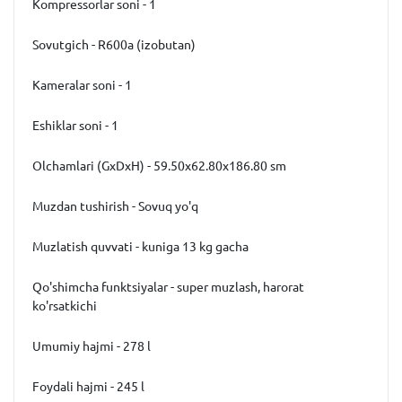
Kompressorlar soni - 1
Sovutgich - R600a (izobutan)
Kameralar soni - 1
Eshiklar soni - 1
Olchamlari (GxDxH) - 59.50x62.80x186.80 sm
Muzdan tushirish - Sovuq yo'q
Muzlatish quvvati - kuniga 13 kg gacha
Qo'shimcha funktsiyalar - super muzlash, harorat
ko'rsatkichi
Umumiy hajmi - 278 l
Foydali hajmi - 245 l