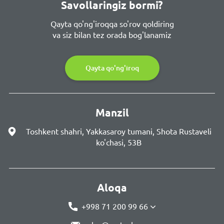
Savollaringiz bormi?
Qayta qo'ng'iroqqa so'rov qoldiring
va siz bilan tez orada bog'lanamiz
Qayta qo'ng'iroq
Manzil
Toshkent shahri, Yakkasaroy tumani, Shota Rustaveli
ko'chasi, 53B
Aloqa
+998 71 200 99 66