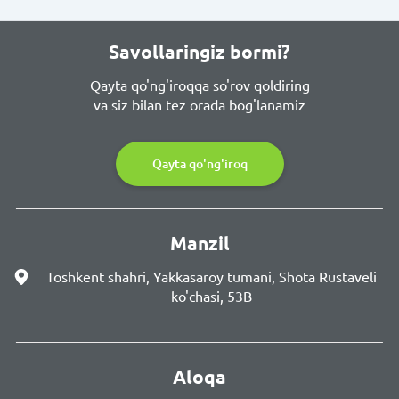
Savollaringiz bormi?
Qayta qo'ng'iroqqa so'rov qoldiring
va siz bilan tez orada bog'lanamiz
Qayta qo'ng'iroq
Manzil
Toshkent shahri, Yakkasaroy tumani, Shota Rustaveli
ko'chasi, 53B
Aloqa