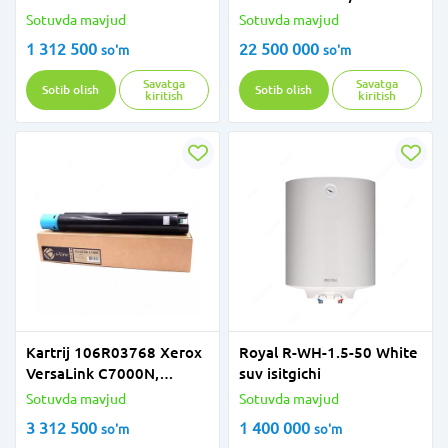
0360B-S2
Sotuvda mavjud
Sotuvda mavjud
1 312 500
22 500 000
so'm
so'm
Savatga
Savatga
Sotib olish
Sotib olish
kiritish
kiritish
Kartrij 106R03768 Xerox
Royal R-WH-1.5-50 White
VersaLink C7000N,
suv isitgichi
C7000DN (10100 bet)
Sotuvda mavjud
Sotuvda mavjud
3 312 500
1 400 000
so'm
so'm