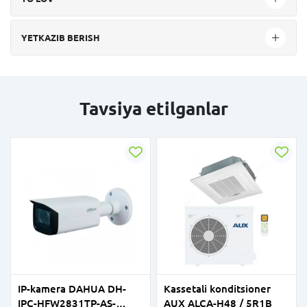
YETKAZIB BERISH
Tavsiya etilganlar
IP-kamera DAHUA DH-
Kassetali konditsioner
IPC-HFW2831TP-AS-
AUX ALCA-H48 / 5R1B