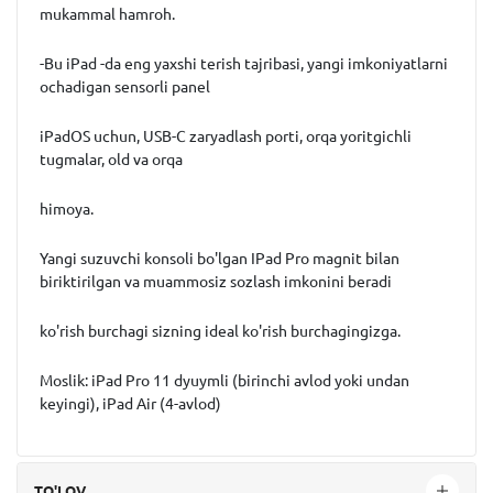
mukammal hamroh.
-Bu iPad -da eng yaxshi terish tajribasi, yangi imkoniyatlarni
ochadigan sensorli panel
iPadOS uchun, USB-C zaryadlash porti, orqa yoritgichli
tugmalar, old va orqa
himoya.
Yangi suzuvchi konsoli bo'lgan IPad Pro magnit bilan
biriktirilgan va muammosiz sozlash imkonini beradi
ko'rish burchagi sizning ideal ko'rish burchagingizga.
Moslik: iPad Pro 11 dyuymli (birinchi avlod yoki undan
keyingi), iPad Air (4-avlod)
TO'LOV