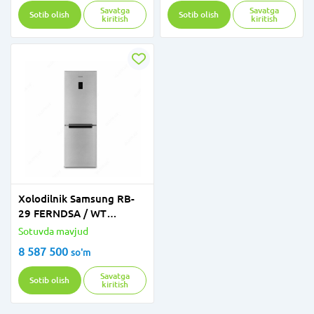
Savatga
Savatga
Sotib olish
Sotib olish
kiritish
kiritish
Xolodilnik Samsung RB-
29 FERNDSA / WT
(Displey /
Sotuvda mavjud
Zanglamaydigan)
8 587 500
so'm
Savatga
Sotib olish
kiritish