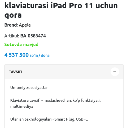
klaviaturasi iPad Pro 11 uchun
qora
Brend:
Apple
Artikul:
BA-0583474
Sotuvda mavjud
4 537 500
so'm / dona
TAVSIFI
Umumiy xususiyatlar
Klaviatura tavsifi - moslashuvchan, ko'p funktsiyali,
multimediya
Ulanish texnologiyalari - Smart Plug, USB -C