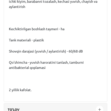
ichki kiyim, barabanni tozalash, kechasi yuvish, chayish va
aylantirish
Kechiktirilgan boshlash taymeri - ha
Tank materiali - plastik
Shovqin darajasi (yuvish / aylantirish) - 60/68 dB
Qo'shimcha - yuvish haroratini tanlash, tamburni
antibakterial qoplamasi
2 yillik kafolat.
TO'LOV