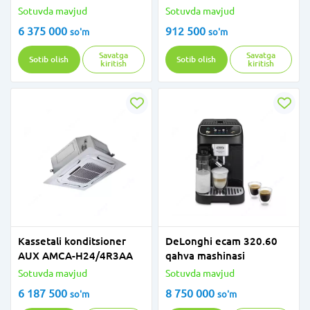
Sotuvda mavjud
Sotuvda mavjud
6 375 000
912 500
so'm
so'm
Savatga
Savatga
Sotib olish
Sotib olish
kiritish
kiritish
Kassetali konditsioner
DeLonghi ecam 320.60
AUX AMCA-H24/4R3AA
qahva mashinasi
Sotuvda mavjud
Sotuvda mavjud
6 187 500
8 750 000
so'm
so'm