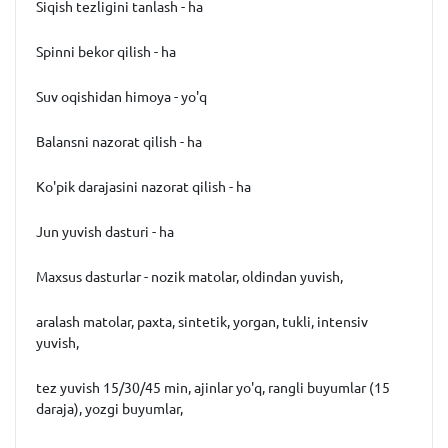
Siqish tezligini tanlash - ha
Spinni bekor qilish - ha
Suv oqishidan himoya - yo'q
Balansni nazorat qilish - ha
Ko'pik darajasini nazorat qilish - ha
Jun yuvish dasturi - ha
Maxsus dasturlar - nozik matolar, oldindan yuvish,
aralash matolar, paxta, sintetik, yorgan, tukli, intensiv
yuvish,
tez yuvish 15/30/45 min, ajinlar yo'q, rangli buyumlar (15
daraja), yozgi buyumlar,