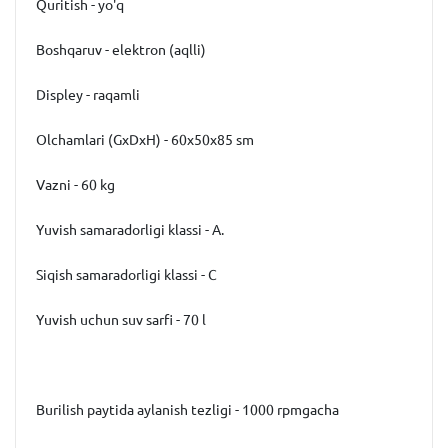
Quritish - yo'q
Boshqaruv - elektron (aqlli)
Displey - raqamli
Olchamlari (GxDxH) - 60x50x85 sm
Vazni - 60 kg
Yuvish samaradorligi klassi - A.
Siqish samaradorligi klassi - C
Yuvish uchun suv sarfi - 70 l
Burilish paytida aylanish tezligi - 1000 rpmgacha