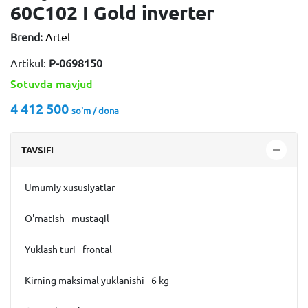
60C102 I Gold inverter
Brend:
Artel
Artikul:
P-0698150
Sotuvda mavjud
4 412 500
so'm / dona
TAVSIFI
Umumiy xususiyatlar
O'rnatish - mustaqil
Yuklash turi - frontal
Kirning maksimal yuklanishi - 6 kg