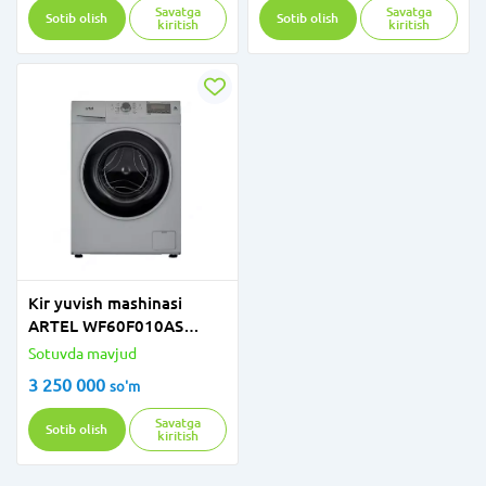
Savatga
Savatga
Sotib olish
Sotib olish
kiritish
kiritish
Kir yuvish mashinasi
ARTEL WF60F010AS
kulrang
Sotuvda mavjud
3 250 000
so'm
Savatga
Sotib olish
kiritish