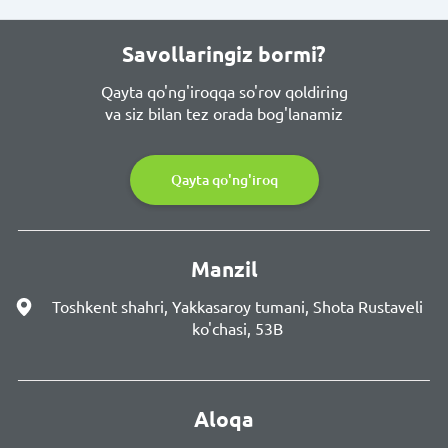
Savollaringiz bormi?
Qayta qo'ng'iroqqa so'rov qoldiring
va siz bilan tez orada bog'lanamiz
Qayta qo'ng'iroq
Manzil
Toshkent shahri, Yakkasaroy tumani, Shota Rustaveli
ko'chasi, 53B
Aloqa