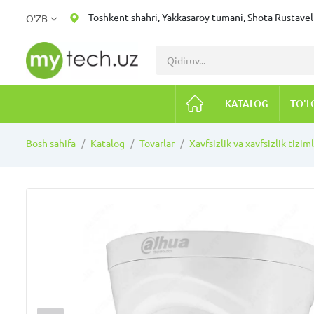
Toshkent shahri, Yakkasaroy tumani, Shota Rustaveli
O'ZB
KATALOG
TO'L
Bosh sahifa
Katalog
Tovarlar
Xavfsizlik va xavfsizlik tiziml