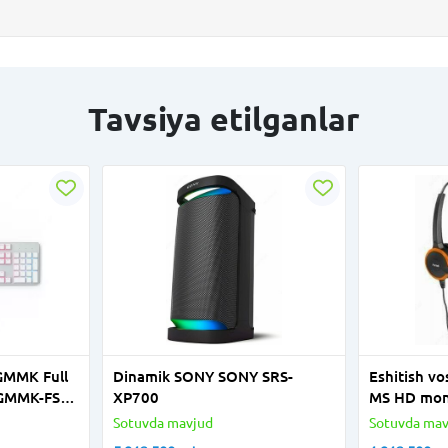
Tavsiya etilganlar
 GMMK Full
Dinamik SONY SONY SRS-
Eshitish vo
-GMMK-FS-
XP700
MS HD mon
own
ko'tarilish
Sotuvda mavjud
Sotuvda mav