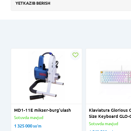
YETKAZIB BERISH
MD1-11E mikser-burg'ulash
Klaviatura Glorious
Size Keyboard GLO
Sotuvda mavjud
BRN-W Gateron Br
Sotuvda mavjud
1 325 000
so'm
Switches White