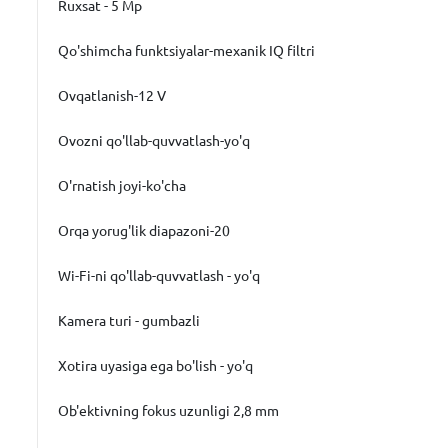
Ruxsat - 5 Mp
Qo'shimcha funktsiyalar-mexanik IQ filtri
Ovqatlanish-12 V
Ovozni qo'llab-quvvatlash-yo'q
O'rnatish joyi-ko'cha
Orqa yorug'lik diapazoni-20
Wi-Fi-ni qo'llab-quvvatlash - yo'q
Kamera turi - gumbazli
Xotira uyasiga ega bo'lish - yo'q
Ob'ektivning fokus uzunligi 2,8 mm