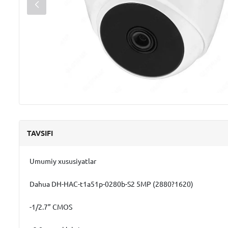
TAVSIFI
Umumiy xususiyatlar
Dahua DH-HAC-t1a51p-0280b-S2 5MP (2880?1620)
-1/2.7” CMOS