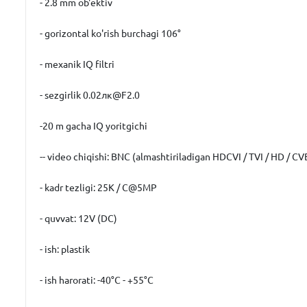
- 2.8 mm ob'ektiv
- gorizontal ko'rish burchagi 106°
- mexanik IQ filtri
- sezgirlik 0.02лк@F2.0
-20 m gacha IQ yoritgichi
-- video chiqishi: BNC (almashtiriladigan HDCVI / TVI / HD / CV
- kadr tezligi: 25K / C@5MP
- quvvat: 12V (DC)
- ish: plastik
- ish harorati: -40°C - +55°C