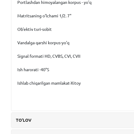
Portlashdan himoyalangan korpus - yo'q
Matritsaning o'lchami 1/2. 7"
Ob'ektiv turi-sobit
Vandalga qarshi korpus-yo'q
Signal formati HD, CVBS, CVI, CVII
Ish harorati -40°S
Ishlab chiqarilgan mamlakat-Xitoy
TO'LOV