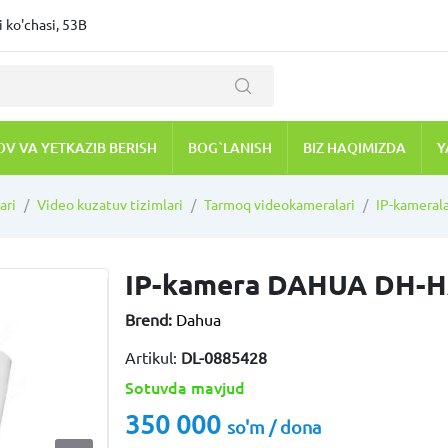
 ko'chasi, 53B
OV VA YETKAZIB BERISH
BOG`LANISH
BIZ HAQIMIZDA
Y
ari
Video kuzatuv tizimlari
Tarmoq videokameralari
IP-kamera
IP-kamera DAHUA DH-H
Brend:
Dahua
Artikul:
DL-0885428
Sotuvda mavjud
350 000
so'm / dona