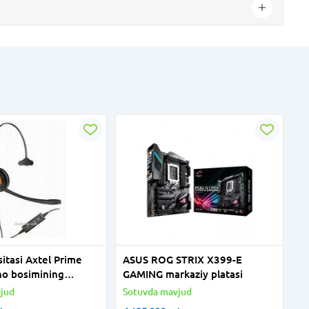
sitasi Axtel Prime
ASUS ROG STRIX X399-E
o bosimining
GAMING markaziy platasi
i USB
jud
Sotuvda mavjud