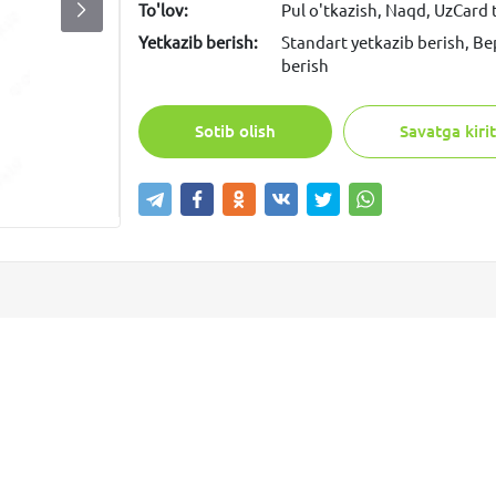
To'lov:
Pul o'tkazish, Naqd, UzCard
Yetkazib berish:
Standart yetkazib berish, Be
berish
Sotib olish
Savatga kirit