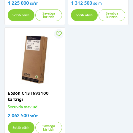
1 225 000
1 312 500
so'm
so'm
Savatga
Savatga
Sotib olish
Sotib olish
kiritish
kiritish
Epson C13T693100
kartrigi
Sotuvda mavjud
2 062 500
so'm
Savatga
Sotib olish
kiritish