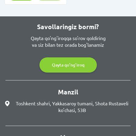
Savollaringiz bormi?
Qayta qo'ng'iroqqa so'rov qoldiring
va siz bilan tez orada bog'lanamiz
Qayta qo'ng'iroq
Manzil
Toshkent shahri, Yakkasaroy tumani, Shota Rustaveli
ko'chasi, 53B