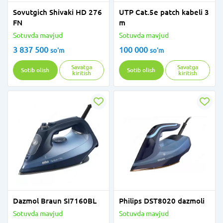
Sovutgich Shivaki HD 276
UTP Cat.5e patch kabeli 3
FN
m
Sotuvda mavjud
Sotuvda mavjud
3 837 500
100 000
so'm
so'm
Savatga
Savatga
Sotib olish
Sotib olish
kiritish
kiritish
Dazmol Braun SI7160BL
Philips DST8020 dazmoli
Sotuvda mavjud
Sotuvda mavjud