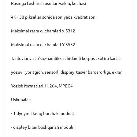
Rasmga tushirish usullari-sekin, kechasi
4K - 30 piksellar sonida soniyada kvadrat soni
Maksimal rasm o'lchamlari x-5312
Maksimal rasm o'lchamlari Y-3552
Tanlovlar va to'siq-namlikka chidamli korpus , xotira kartasi
yozuvi, yoritgich, sensorli displey, tasvir barqarorligi, ekran
Yozish formatlari-H. 264, MPEG4
Uskunalar:
- 1 dyuymli keng burchak moduli;
- displey bilan boshqarish moduli;