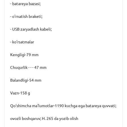
- batareya bazasi;
- o'rnatish braketi;
- USB zaryadlash kabeli;
- ko'rsatmalar
Kengligi-79 mm
Chuqurlik - - - 47 mm
Balandligi-54 mm
Vazn-158 g
Qo'shimcha ma'lumotlar-1190 kuchga ega batareya quvvati;
ovozli boshqaruv; H. 265 da yozib olish