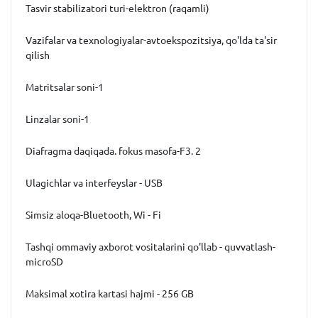
Tasvir stabilizatori turi-elektron (raqamli)
Vazifalar va texnologiyalar-avtoekspozitsiya, qo'lda ta'sir
qilish
Matritsalar soni-1
Linzalar soni-1
Diafragma daqiqada. fokus masofa-F3. 2
Ulagichlar va interfeyslar - USB
Simsiz aloqa-Bluetooth, Wi - Fi
Tashqi ommaviy axborot vositalarini qo'llab - quvvatlash-
microSD
Maksimal xotira kartasi hajmi - 256 GB