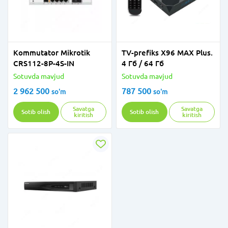
Kommutator Mikrotik
TV-prefiks X96 MAX Plus.
CRS112-8P-4S-IN
4 Гб / 64 Гб
Sotuvda mavjud
Sotuvda mavjud
2 962 500
787 500
so'm
so'm
Savatga
Savatga
Sotib olish
Sotib olish
kiritish
kiritish