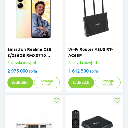
Smartfon Realme C55
Wi-Fi Router ASUS RT-
8/256GB RMX3710
AC65P
Sunshower
Sotuvda mavjud
Sotuvda mavjud
2 975 000
1 612 500
so'm
so'm
Savatga
Savatga
Sotib olish
Sotib olish
kiritish
kiritish