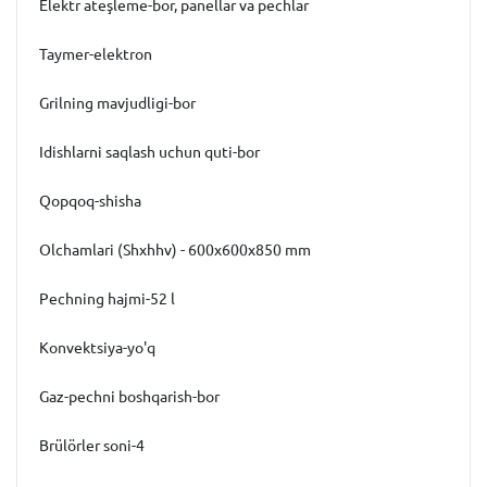
Elektr ateşleme-bor, panellar va pechlar
Taymer-elektron
Grilning mavjudligi-bor
Idishlarni saqlash uchun quti-bor
Qopqoq-shisha
Olchamlari (Shxhhv) - 600x600x850 mm
Pechning hajmi-52 l
Konvektsiya-yo'q
Gaz-pechni boshqarish-bor
Brülörler soni-4