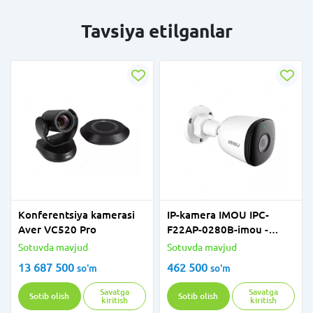
Tavsiya etilganlar
Konferentsiya kamerasi
IP-kamera IMOU IPC-
Aver VC520 Pro
F22AP-0280B-imou -
Color Vu
Sotuvda mavjud
Sotuvda mavjud
13 687 500
462 500
so'm
so'm
Savatga
Savatga
Sotib olish
Sotib olish
kiritish
kiritish