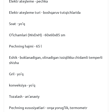
Elektr ateşleme - pechka
Elektr ateşleme turi - boshqaruv tutqichlarida
Soat - yo'q
O'lchamlari (WxDxH) - 60x60x85 sm
Pechning hajmi - 65 l
Eshik - buklanadigan, olinadigan issiqlikka chidamli temperli
shisha
Gril - yo'q
konveksiya - yo'q
Tozalash - an'anaviy
Pechning xususiyatlari - orqa yorug'lik, termometr