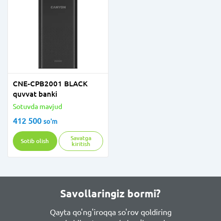
CNE-CPB2001 BLACK
quvvat banki
Sotuvda mavjud
412 500
so'm
Savatga
Sotib olish
kiritish
Savollaringiz bormi?
Qayta qo'ng'iroqqa so'rov qoldiring