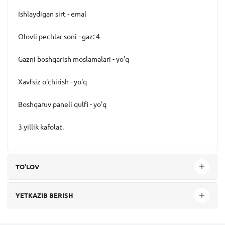
Ishlaydigan sirt - emal
Olovli pechlar soni - gaz: 4
Gazni boshqarish moslamalari - yo'q
Xavfsiz o'chirish - yo'q
Boshqaruv paneli qulfi - yo'q
3 yillik kafolat.
TO'LOV
YETKAZIB BERISH