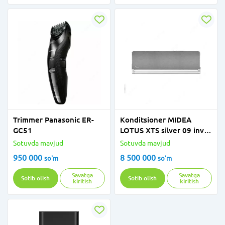
Trimmer Panasonic ER-
Konditsioner MIDEA
GC51
LOTUS XTS silver 09 inv
wi-fi
Sotuvda mavjud
Sotuvda mavjud
950 000
8 500 000
so'm
so'm
Savatga
Savatga
Sotib olish
Sotib olish
kiritish
kiritish