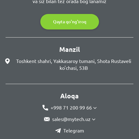
va siz bilan tez orada bog'lanamiz
Qayta qo'ng'iroq
Manzil
Toshkent shahri, Yakkasaroy tumani, Shota Rustaveli
ko'chasi, 53B
Aloqa
+998 71 200 99 66
sales@mytech.uz
Telegram