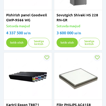
Pishirish panel Goodwell
Sovutgich Shivaki HS 228
GWP-9566 WG
RN-GR
Sotuvda mavjud
Sotuvda mavjud
4 337 500
3 600 000
so'm
so'm
Savatga
Savatga
Sotib olish
Sotib olish
kiritish
kiritish
Kartrij Epson T8871
Filtr PHILIPS AC4158