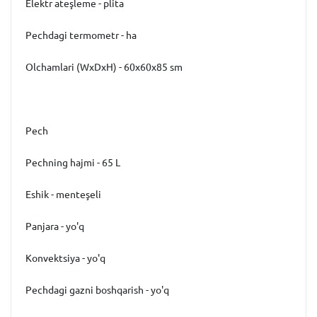
Elektr ateşleme - plita
Pechdagi termometr - ha
Olchamlari (WxDxH) - 60x60x85 sm
Pech
Pechning hajmi - 65 L
Eshik - menteşeli
Panjara - yo'q
Konvektsiya - yo'q
Pechdagi gazni boshqarish - yo'q