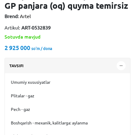
GP panjara (oq) quyma temirsiz
Brend:
Artel
Artikul:
ART-0532839
Sotuvda mavjud
2 925 000
so'm / dona
TAVSIFI
Umumiy xususiyatlar
Plitalar - gaz
Pech - gaz
Boshqarish - mexanik, kalitlarga: aylanma