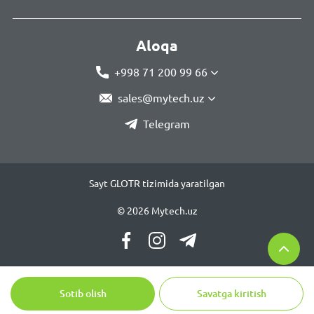
Aloqa
+998 71 200 99 66
sales@mytech.uz
Telegram
Sayt GLOTR tizimida yaratilgan
© 2026 Mytech.uz
Sotib olish
Savatga kiritish