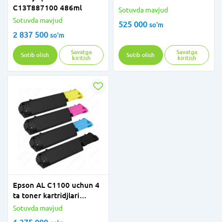
C13T887100 486ml
Sotuvda mavjud
Sotuvda mavjud
525 000
so'm
2 837 500
so'm
Savatga
Savatga
Sotib olish
Sotib olish
kiritish
kiritish
Epson AL C1100 uchun 4
ta toner kartridjlari
(CMYK) to'plami
Sotuvda mavjud