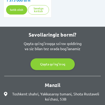
1 375 000
so'm
Savatga
Sotib olish
kiritish
Savollaringiz bormi?
Qayta qo'ng'iroqqa so'rov qoldiring
va siz bilan tez orada bog'lanamiz
Qayta qo'ng'iroq
Manzil
Toshkent shahri, Yakkasaroy tumani, Shota Rustaveli
ko'chasi, 53B