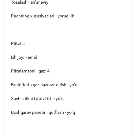
Tozalash - an'anaviy
Pechning xususiyatlari - yorug'lik
Plitalar
Ish joyi - emal
Plitalarr soni - gaz: 4
Brülörlerin gaz nazorat qilish - yo'q
Xavfsizlikni to'xtatish - yo'q
Boshqaruv panelini qulflash - yo'q