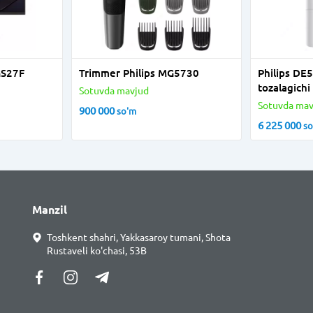
GS27F
Trimmer Philips MG5730
Philips DE520
tozalagichi
Sotuvda mavjud
Sotuvda mav
900 000
so'm
6 225 000
s
Manzil
Toshkent shahri, Yakkasaroy tumani, Shota
Rustaveli ko'chasi, 53B