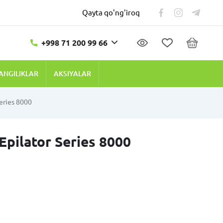
Qayta qo'ng'iroq
+998 71 200 99 66
ANGILIKLAR
AKSIYALAR
Series 8000
Epilator Series 8000