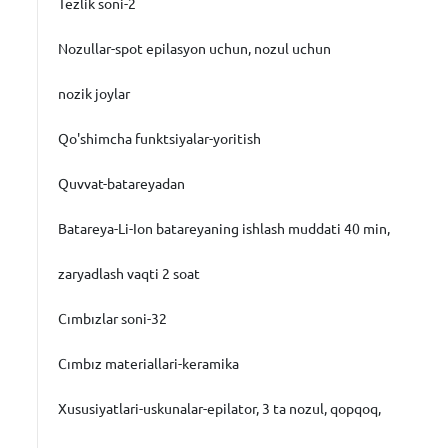
Tezlik soni-2
Nozullar-spot epilasyon uchun, nozul uchun
nozik joylar
Qo'shimcha funktsiyalar-yoritish
Quvvat-batareyadan
Batareya-Li-Ion batareyaning ishlash muddati 40 min,
zaryadlash vaqti 2 soat
Cımbızlar soni-32
Cımbız materiallari-keramika
Xususiyatlari-uskunalar-epilator, 3 ta nozul, qopqoq,