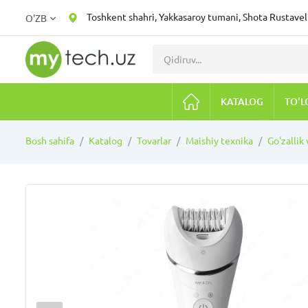
Toshkent shahri, Yakkasaroy tumani, Shota Rustaveli
O'ZB
KATALOG
TO'L
Bosh sahifa
Katalog
Tovarlar
Maishiy texnika
Go'zallik