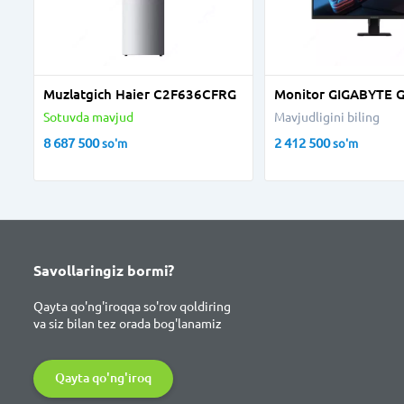
Muzlatgich Haier C2F636CFRG
Monitor GIGABYTE 
Sotuvda mavjud
Mavjudligini biling
8 687 500
2 412 500
so'm
so'm
Savollaringiz bormi?
Qayta qo'ng'iroqqa so'rov qoldiring
va siz bilan tez orada bog'lanamiz
Qayta qo'ng'iroq