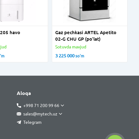
5 havo
Gaz pechkasi ARTEL Apetito
02-G CHU GP (po'lat)
jud
Sotuvda mavjud
3 225 000
o'm
so'm
Aloqa
+998 71 200 99 66
sales@mytech.uz
Telegram