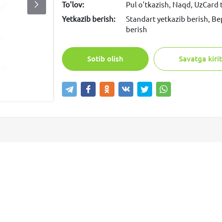
To'lov:
Pul o'tkazish, Naqd, UzCard
Yetkazib berish:
Standart yetkazib berish, Be
berish
Sotib olish
Savatga kirit