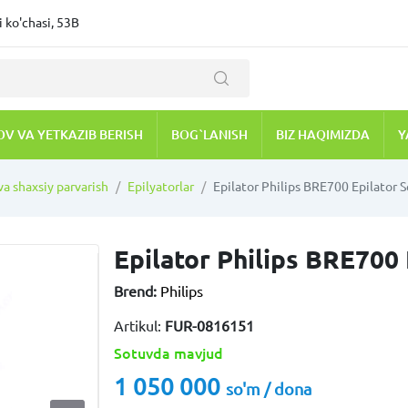
 ko'chasi, 53B
OV VA YETKAZIB BERISH
BOG`LANISH
BIZ HAQIMIZDA
Y
 va shaxsiy parvarish
Epilyatorlar
Epilator Philips BRE700 Epilator 
Epilator Philips BRE700 
Brend:
Philips
Artikul:
FUR-0816151
Sotuvda mavjud
1 050 000
so'm / dona